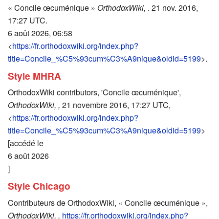
« Concile œcuménique »
OrthodoxWiki,
. 21 nov. 2016,
17:27 UTC.
6 août 2026, 06:58
<
https://fr.orthodoxwiki.org/index.php?
title=Concile_%C5%93cum%C3%A9nique&oldid=5199
>.
Style MHRA
OrthodoxWiki contributors, 'Concile œcuménique',
OrthodoxWiki, ,
21 novembre 2016, 17:27 UTC,
<
https://fr.orthodoxwiki.org/index.php?
title=Concile_%C5%93cum%C3%A9nique&oldid=5199
>
[accédé le
6 août 2026
]
Style Chicago
Contributeurs de OrthodoxWiki, « Concile œcuménique »,
OrthodoxWiki, ,
https://fr.orthodoxwiki.org/index.php?