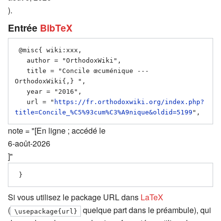
).
Entrée
BibTeX
 @misc{ wiki:xxx,

   author = "OrthodoxWiki",

   title = "Concile œcuménique --- 
OrthodoxWiki{,} ",

   year = "2016",

   url = "
https://fr.orthodoxwiki.org/index.php?
title=Concile_%C5%93cum%C3%A9nique&oldid=5199
note = "[En ligne ; accédé le
6-août-2026
]"
Si vous utilisez le package URL dans
LaTeX
(
quelque part dans le préambule), qui
\usepackage{url}