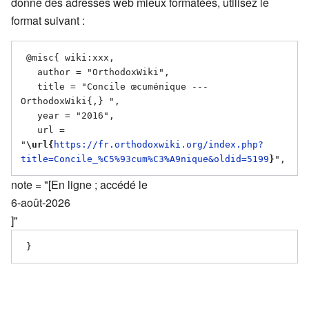
donne des adresses web mieux formatées, utilisez le
format suivant :
 @misc{ wiki:xxx,

   author = "OrthodoxWiki",

   title = "Concile œcuménique --- 
OrthodoxWiki{,} ",

   year = "2016",

   url = 
"
\url{
https://fr.orthodoxwiki.org/index.php?
title=Concile_%C5%93cum%C3%A9nique&oldid=5199
}
note = "[En ligne ; accédé le
6-août-2026
]"