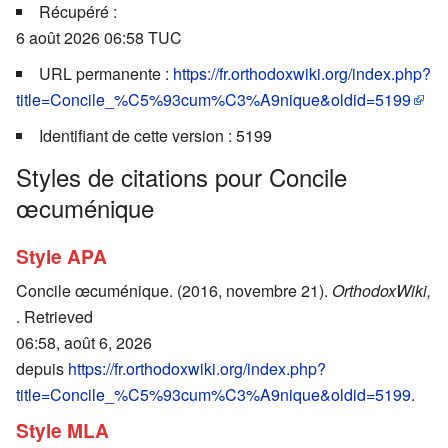
Récupéré :
6 août 2026 06:58 TUC
URL permanente :
https://fr.orthodoxwiki.org/index.php?
title=Concile_%C5%93cum%C3%A9nique&oldid=5199
Identifiant de cette version : 5199
Styles de citations pour Concile
œcuménique
Style APA
Concile œcuménique. (2016, novembre 21).
OrthodoxWiki,
. Retrieved
06:58, août 6, 2026
depuis
https://fr.orthodoxwiki.org/index.php?
title=Concile_%C5%93cum%C3%A9nique&oldid=5199
.
Style MLA