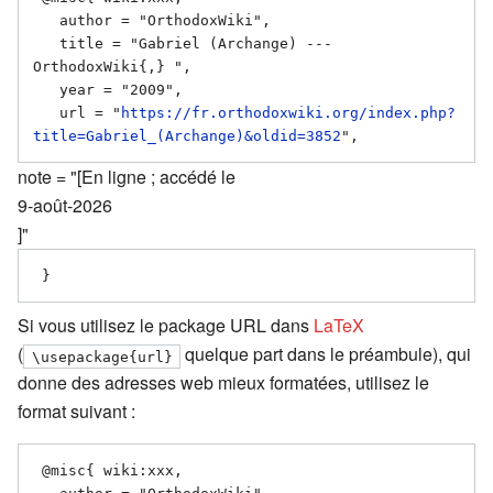
   author = "OrthodoxWiki",

   title = "Gabriel (Archange) --- 
OrthodoxWiki{,} ",

   year = "2009",

   url = "
https://fr.orthodoxwiki.org/index.php?
title=Gabriel_(Archange)&oldid=3852
note = "[En ligne ; accédé le
9-août-2026
]"
Si vous utilisez le package URL dans
LaTeX
(
quelque part dans le préambule), qui
\usepackage{url}
donne des adresses web mieux formatées, utilisez le
format suivant :
 @misc{ wiki:xxx,
