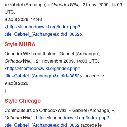
« Gabriel (Archange) »
OrthodoxWiki,
. 21 nov. 2009, 14:03
UTC.
9 août 2026, 14:46
<
https://fr.orthodoxwiki.org/index.php?
title=Gabriel_(Archange)&oldid=3852
>.
Style MHRA
OrthodoxWiki contributors, 'Gabriel (Archange)',
OrthodoxWiki, ,
21 novembre 2009, 14:03 UTC,
<
https://fr.orthodoxwiki.org/index.php?
title=Gabriel_(Archange)&oldid=3852
> [accédé le
9 août 2026
]
Style Chicago
Contributeurs de OrthodoxWiki, « Gabriel (Archange) »,
OrthodoxWiki, ,
https://fr.orthodoxwiki.org/index.php?
title=Gabriel_(Archange)&oldid=3852
(accédé le