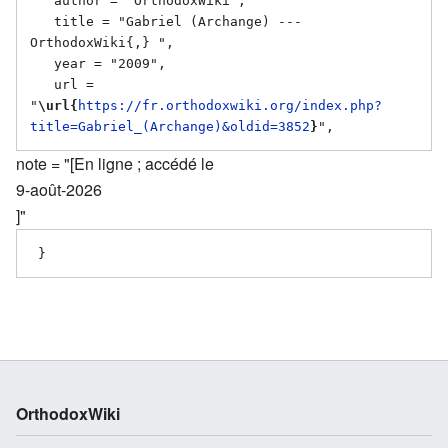
   author = "OrthodoxWiki",

   title = "Gabriel (Archange) --- 
OrthodoxWiki{,} ",

   year = "2009",

   url = 
"
\url{
https://fr.orthodoxwiki.org/index.php?
title=Gabriel_(Archange)&oldid=3852
}
note = "[En ligne ; accédé le
9-août-2026
]"
OrthodoxWiki