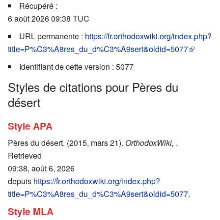
Récupéré :
6 août 2026 09:38 TUC
URL permanente :
https://fr.orthodoxwiki.org/index.php?
title=P%C3%A8res_du_d%C3%A9sert&oldid=5077
Identifiant de cette version : 5077
Styles de citations pour Pères du
désert
Style APA
Pères du désert. (2015, mars 21).
OrthodoxWiki,
.
Retrieved
09:38, août 6, 2026
depuis
https://fr.orthodoxwiki.org/index.php?
title=P%C3%A8res_du_d%C3%A9sert&oldid=5077
.
Style MLA