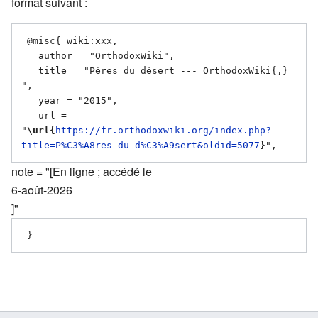
format suivant :
 @misc{ wiki:xxx,

   author = "OrthodoxWiki",

   title = "Pères du désert --- OrthodoxWiki{,} 
",

   year = "2015",

   url = 
"
\url{
https://fr.orthodoxwiki.org/index.php?
title=P%C3%A8res_du_d%C3%A9sert&oldid=5077
}
note = "[En ligne ; accédé le
6-août-2026
]"