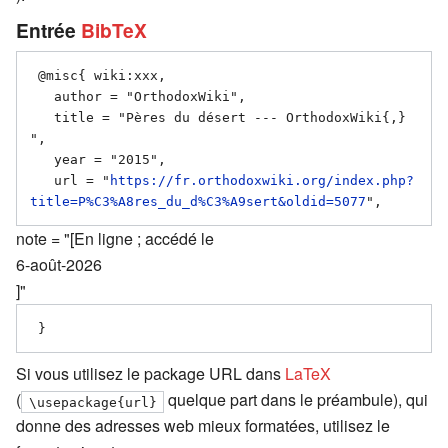
Entrée
BibTeX
 @misc{ wiki:xxx,

   author = "OrthodoxWiki",

   title = "Pères du désert --- OrthodoxWiki{,} 
",

   year = "2015",

   url = "
https://fr.orthodoxwiki.org/index.php?
title=P%C3%A8res_du_d%C3%A9sert&oldid=5077
note = "[En ligne ; accédé le
6-août-2026
]"
Si vous utilisez le package URL dans
LaTeX
(
quelque part dans le préambule), qui
\usepackage{url}
donne des adresses web mieux formatées, utilisez le