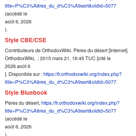
title=P%C3%A8res_du_d%C3%A9sert&oldid=5077
(accédé le
août 6, 2026
).
Style CBE/CSE
Contributeurs de OrthodoxWiki. Pères du désert [Internet].
OrthodoxWiki, ; 2015 mars 21, 16:45 TUC [cité le
2026 août 6
]. Disponible sur :
https://fr.orthodoxwiki.org/index.php?
title=P%C3%A8res_du_d%C3%A9sert&oldid=5077
.
Style Bluebook
Pères du désert,
https://fr.orthodoxwiki.org/index.php?
title=P%C3%A8res_du_d%C3%A9sert&oldid=5077
(accédé le
août 6, 2026
).