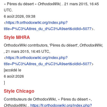
« Pères du désert »
OrthodoxWiki,
. 21 mars 2015, 16:45
UTC.
6 août 2026, 09:38
<
https://fr.orthodoxwiki.org/index.php?
title=P%C3%A8res_du_d%C3%A9sert&oldid=5077
>.
Style MHRA
OrthodoxWiki contributors, 'Pères du désert',
OrthodoxWiki,
,
21 mars 2015, 16:45 UTC,
<
https://fr.orthodoxwiki.org/index.php?
title=P%C3%A8res_du_d%C3%A9sert&oldid=5077
>
[accédé le
6 août 2026
]
Style Chicago
Contributeurs de OrthodoxWiki, « Pères du désert »,
OrthodoxWiki, ,
https://fr.orthodoxwiki.org/index.php?