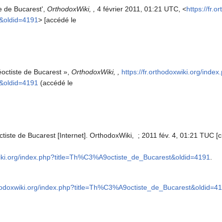
e de Bucarest',
OrthodoxWiki, ,
4 février 2011, 01:21 UTC, <
https://fr.
&oldid=4191
> [accédé le
octiste de Bucarest »,
OrthodoxWiki, ,
https://fr.orthodoxwiki.org/index
&oldid=4191
(accédé le
iste de Bucarest [Internet]. OrthodoxWiki, ; 2011 fév. 4, 01:21 TUC [ci
xwiki.org/index.php?title=Th%C3%A9octiste_de_Bucarest&oldid=4191
.
rthodoxwiki.org/index.php?title=Th%C3%A9octiste_de_Bucarest&oldid=4