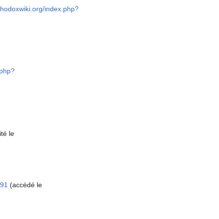
orthodoxwiki.org/index.php?
.php?
té le
191
(accédé le