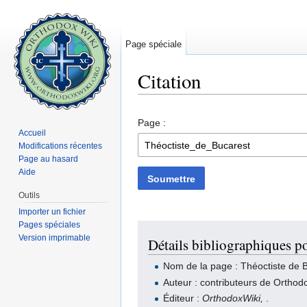
Page spéciale
Citation
Aller à :
navigation
,
rechercher
Page :
Accueil
Modifications récentes
Page au hasard
Aide
Soumettre
Outils
Importer un fichier
Pages spéciales
Version imprimable
Détails bibliographiques p
Nom de la page : Théoctiste de 
Auteur : contributeurs de Orthod
Éditeur :
OrthodoxWiki,
.