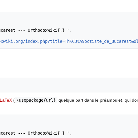
oxwiki.org/index.php?title=Th%C3%A9octiste_de_Bucarest&o
LaTeX
(
\usepackage{url}
quelque part dans le préambule), qui d