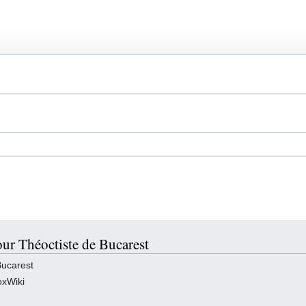
our Théoctiste de Bucarest
Bucarest
oxWiki