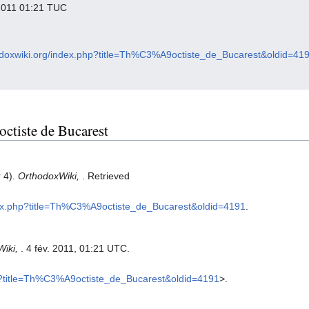
r 2011 01:21 TUC
thodoxwiki.org/index.php?title=Th%C3%A9octiste_de_Bucarest&oldid=41
1
octiste de Bucarest
r 4).
OrthodoxWiki,
. Retrieved
index.php?title=Th%C3%A9octiste_de_Bucarest&oldid=4191
.
Wiki,
. 4 fév. 2011, 01:21 UTC.
php?title=Th%C3%A9octiste_de_Bucarest&oldid=4191
>.