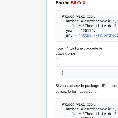
Entrée
BibTeX
 @misc{ wiki:xxx,

   author = "OrthodoxWiki",

   title = "Théoctiste de Bucarest --- OrthodoxWiki{,} ",

   year = "2011",

   url = "
https://fr.orthod
note = "[En ligne ; accédé le
7-août-2026
]"
Si vous utilisez le package URL dans
utilisez le format suivant :
 @misc{ wiki:xxx,

   author = "OrthodoxWiki",

   title = "Théoctiste de Bucarest --- OrthodoxWiki{,} ",
