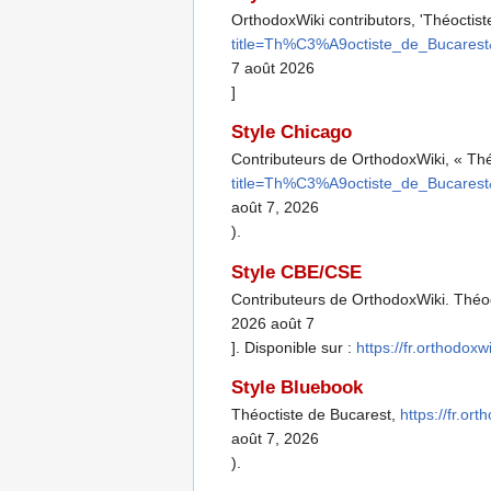
OrthodoxWiki contributors, 'Théoctist
title=Th%C3%A9octiste_de_Bucarest
7 août 2026
]
Style Chicago
Contributeurs de OrthodoxWiki, « Thé
title=Th%C3%A9octiste_de_Bucarest
août 7, 2026
).
Style CBE/CSE
Contributeurs de OrthodoxWiki. Théoct
2026 août 7
]. Disponible sur :
https://fr.orthodo
Style Bluebook
Théoctiste de Bucarest,
https://fr.o
août 7, 2026
).