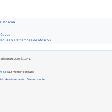
de Moscou
vêques
vêques
>
Patriarches de Moscou
e 6 décembre 2008 à 12:41.
by-sa
sauf mention contraire.
ki
Avertissements
Version mobile