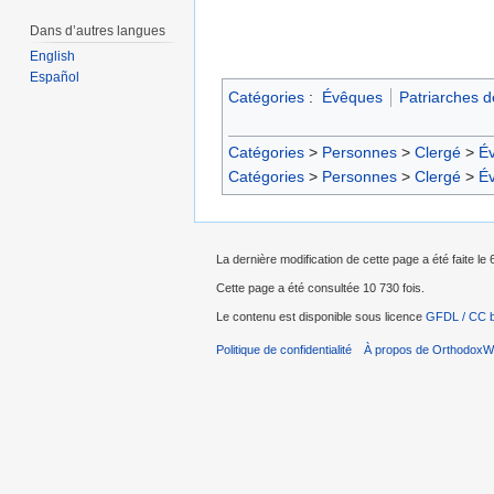
Dans d’autres langues
English
Español
Catégories
:
Évêques
Patriarches 
Catégories
>
Personnes
>
Clergé
>
É
Catégories
>
Personnes
>
Clergé
>
É
La dernière modification de cette page a été faite l
Cette page a été consultée 10 730 fois.
Le contenu est disponible sous licence
GFDL / CC 
Politique de confidentialité
À propos de OrthodoxWi