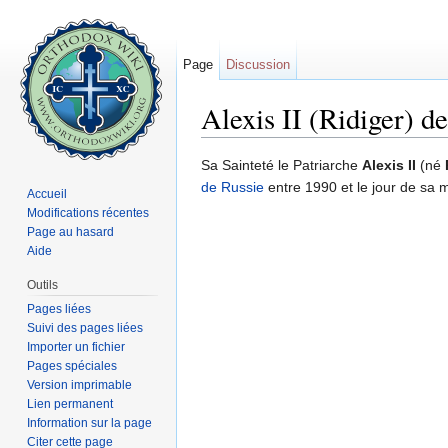
Page
Discussion
Alexis II (Ridiger) 
Aller à :
navigation
,
rechercher
Sa Sainteté le Patriarche
Alexis II
(né
de Russie
entre 1990 et le jour de sa m
Accueil
Modifications récentes
Page au hasard
Aide
Outils
Pages liées
Suivi des pages liées
Importer un fichier
Pages spéciales
Version imprimable
Lien permanent
Information sur la page
Citer cette page