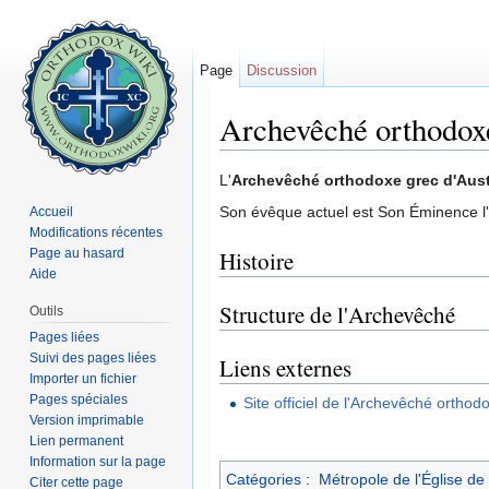
Page
Discussion
Archevêché orthodoxe
Aller à :
navigation
,
rechercher
L'
Archevêché orthodoxe grec d'Aust
Son évêque actuel est Son Éminence 
Accueil
Modifications récentes
Page au hasard
Histoire
Aide
Structure de l'Archevêché
Outils
Pages liées
Suivi des pages liées
Liens externes
Importer un fichier
Pages spéciales
Site officiel de l'Archevêché orthod
Version imprimable
Lien permanent
Information sur la page
Catégories
:
Métropole de l'Église de
Citer cette page