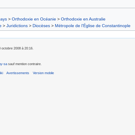
pays
>
Orthodoxie en Océanie
>
Orthodoxie en Australie
e
>
Juridictions
>
Diocèses
>
Métropole de l'Église de Constantinople
 3 octobre 2008 à 20:16.
by-sa
sauf mention contraire.
ki
Avertissements
Version mobile