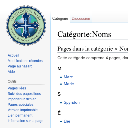
Catégorie
Discussion
Catégorie:Noms
Aller à :
navigation
,
rechercher
Pages dans la catégorie « N
Accueil
Cette catégorie comprend 4 pages, don
Modifications récentes
Page au hasard
M
Aide
Marc
Outils
Marie
Pages liées
S
Suivi des pages liées
Importer un fichier
Spyridon
Pages spéciales
Version imprimable
É
Lien permanent
Information sur la page
Élie