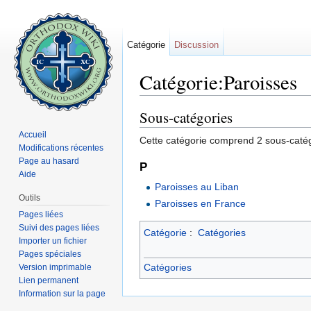
Catégorie
Discussion
Catégorie:Paroisses
Aller à :
navigation
,
rechercher
Sous-catégories
Accueil
Cette catégorie comprend 2 sous-catégo
Modifications récentes
Page au hasard
P
Aide
Paroisses au Liban
Outils
Paroisses en France
Pages liées
Suivi des pages liées
Catégorie
:
Catégories
Importer un fichier
Pages spéciales
Catégories
Version imprimable
Lien permanent
Information sur la page