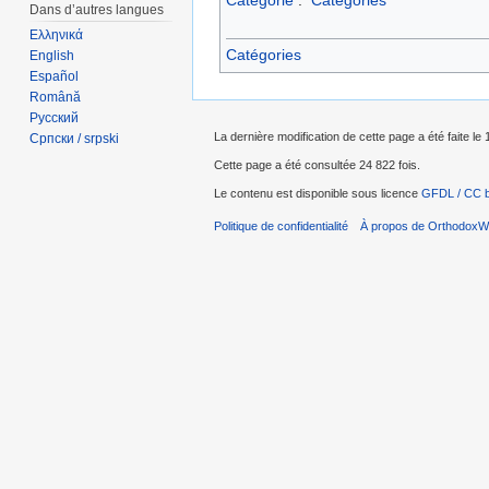
Dans d’autres langues
Ελληνικά
Catégories
English
Español
Română
Русский
La dernière modification de cette page a été faite le 
Српски / srpski
Cette page a été consultée 24 822 fois.
Le contenu est disponible sous licence
GFDL / CC 
Politique de confidentialité
À propos de OrthodoxWi