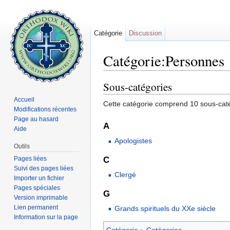
Catégorie
Discussion
Catégorie:Personnes
Aller à :
navigation
,
rechercher
Sous-catégories
Accueil
Cette catégorie comprend 10 sous-caté
Modifications récentes
Page au hasard
A
Aide
Apologistes
Outils
Pages liées
C
Suivi des pages liées
Clergé
Importer un fichier
Pages spéciales
G
Version imprimable
Lien permanent
Grands spirituels du XXe siècle
Information sur la page
Catégorie
:
Catégories