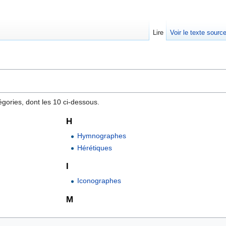
Lire
Voir le texte sourc
gories, dont les 10 ci-dessous.
H
Hymnographes
Hérétiques
I
Iconographes
M