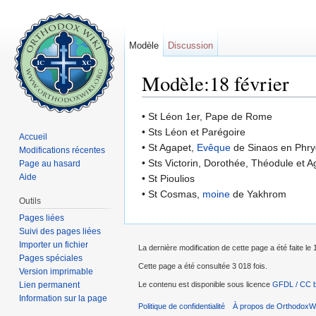
Modèle
Discussion
Modèle:18 février
Aller à :
navigation
,
rechercher
• St Léon 1er, Pape de Rome
• Sts Léon et Parégoire
Accueil
• St Agapet,
Evêque
de Sinaos en Phry
Modifications récentes
• Sts Victorin, Dorothée, Théodule et A
Page au hasard
Aide
• St Pioulios
• St Cosmas,
moine
de Yakhrom
Outils
Pages liées
Suivi des pages liées
Importer un fichier
La dernière modification de cette page a été faite le 
Pages spéciales
Cette page a été consultée 3 018 fois.
Version imprimable
Lien permanent
Le contenu est disponible sous licence
GFDL / CC 
Information sur la page
Politique de confidentialité
À propos de OrthodoxWi