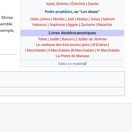
Isaïe
|
Jérémie
|
Ézéchiel
|
Daniel
Petits prophètes
, ou "Les douze"
e Moïse.
Osée
|
Amos
|
Michée
|
Joël
|
Abdias
|
Jonas
|
Nahum
nsemble
Habacuc
|
Sophonie
|
Aggée
|
Zacharie
|
Malachie
exemple,
Livres deutérocanoniques
Tobie
|
Judith
|
Baruch
|
L’épître de Jérémie
Le cantique des trois jeunes gens
|
III Esdras
|
I Macchabée
|
II Macchabée
|
III Macchabée
|
IV Macchabée
La Priere de Manase
Editez ce modèle