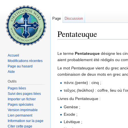
Page
Discussion
Pentateuque
Aller à :
navigation
,
rechercher
Le terme
Pentateuque
désigne les cin
Accueil
aient probablement été rédigés ou com
Modifications récentes
Page au hasard
Le mot
Pentateuque
vient du grec ancie
Aide
combinaison de deux mots en grec anc
Outils
πέντε
(
pente) : cinq ;
Pages liées
τεῦχος
(teûkhos)
: coffre, lieu où l
Suivi des pages liées
Livres du Pentateuque :
Importer un fichier
Pages spéciales
Genèse ;
Version imprimable
Exode ;
Lien permanent
Information sur la page
Lévitique ;
Citer cette page