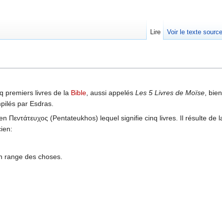
Lire
Voir le texte sourc
q premiers livres de la
Bible
, aussi appelés
Les 5 Livres de Moïse
, bien
pilés par Esdras.
n Πεντάτευχος (Pentateukhos) lequel signifie cinq livres. Il résulte de l
ien:
'on range des choses.