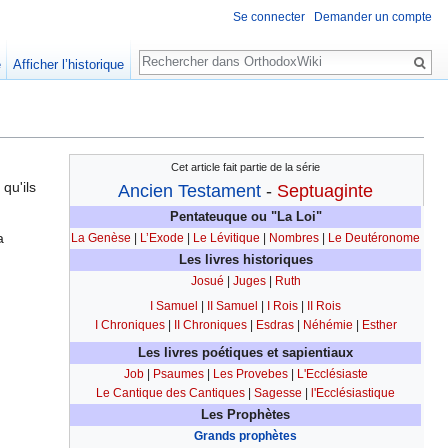
Se connecter
Demander un compte
Rechercher
e
Afficher l’historique
Cet article fait partie de la série
 qu'ils
Ancien Testament
-
Septuaginte
Pentateuque
ou "La Loi"
a
La Genèse
|
L’Exode
|
Le Lévitique
|
Nombres
|
Le Deutéronome
Les livres historiques
Josué
|
Juges
|
Ruth
I Samuel
|
II Samuel
|
I Rois
|
II Rois
I Chroniques
|
II Chroniques
|
Esdras
|
Néhémie
|
Esther
Les livres poétiques et sapientiaux
Job
|
Psaumes
|
Les Provebes
|
L'Ecclésiaste
Le Cantique des Cantiques
|
Sagesse
|
l'Ecclésiastique
Les Prophètes
Grands prophètes