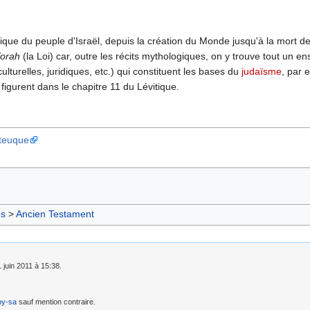
thique du peuple d'Israël, depuis la création du Monde jusqu'à la mort d
orah
(la Loi) car, outre les récits mythologiques, on y trouve tout un e
 culturelles, juridiques, etc.) qui constituent les bases du
judaïsme
, par 
 figurent dans le chapitre 11 du Lévitique.
ateuque
es
>
Ancien Testament
1 juin 2011 à 15:38.
by-sa
sauf mention contraire.