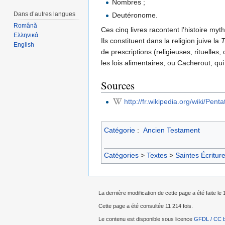
Nombres ;
Dans d’autres langues
Deutéronome.
Română
Ces cinq livres racontent l'histoire my
Ελληνικά
Ils constituent dans la religion juive la
T
English
de prescriptions (religieuses, rituelles,
les lois alimentaires, ou Cacherout, qui
Sources
http://fr.wikipedia.org/wiki/Pent
Catégorie
:
Ancien Testament
Catégories
>
Textes
>
Saintes Écritur
La dernière modification de cette page a été faite le 
Cette page a été consultée 11 214 fois.
Le contenu est disponible sous licence
GFDL / CC 