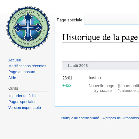
Page spéciale
Historique de la page
Aller à :
navigation
,
rechercher
Accueil
1 août 2008
Modifications récentes
Page au hasard
Aide
Inistea
23:01
+432
Nouvelle page : {{Jours a
Outils
==Synaxaire== *calendrie..
Importer un fichier
Pages spéciales
Version imprimable
Politique de confidentialité
À propos de OrthodoxWi