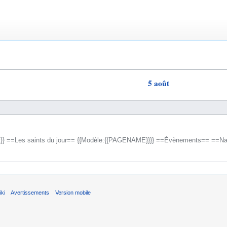
5 août
oût}} ==Les saints du jour== {{Modèle:{{PAGENAME}}}} ==Évènements== ==Na
.
ki
Avertissements
Version mobile