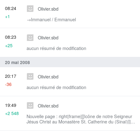
08:24
Olivier.sbd
+1
→‎Immanuel / Emmanuel
08:23
Olivier.sbd
+25
aucun résumé de modification
20 mai 2008
20:17
Olivier.sbd
-36
aucun résumé de modification
19:49
Olivier.sbd
+2 548
Nouvelle page : right|frame|[[Icône de notre Seigneur
Jésus Christ au Monastère St. Catherine du (Sinaï)]]
Notre Sauveur, notre Seigneur et notre Dieu Jés...