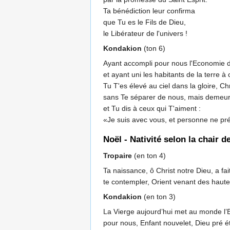
Ta bénédiction leur confirma
que Tu es le Fils de Dieu,
le Libérateur de l'univers !
Kondakion
(ton 6)
Ayant accompli pour nous l'Economie d
et ayant uni les habitants de la terre à 
Tu T'es élevé au ciel dans la gloire, Chr
sans Te séparer de nous, mais demeur
et Tu dis à ceux qui T'aiment :
«Je suis avec vous, et personne ne pr
Noël - Nativité selon la chair 
Tropaire
(en ton 4)
Ta naissance, ô Christ notre Dieu, a fait
te contempler, Orient venant des hauteur
Kondakion
(en ton 3)
La Vierge aujourd’hui met au monde l’Ete
pour nous, Enfant nouvelet, Dieu pré ét