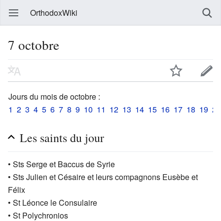
OrthodoxWiki
7 octobre
Jours du mois de octobre :
1
2
3
4
5
6
7
8
9
10
11
12
13
14
15
16
17
18
19
20
Les saints du jour
• Sts Serge et Baccus de Syrie
• Sts Julien et Césaire et leurs compagnons Eusèbe et
Félix
• St Léonce le Consulaire
• St Polychronios