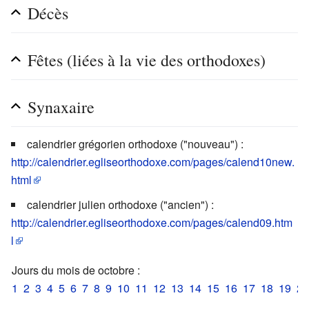
Décès
Fêtes (liées à la vie des orthodoxes)
Synaxaire
calendrier grégorien orthodoxe ("nouveau") :
http://calendrier.egliseorthodoxe.com/pages/calend10new.
html
calendrier julien orthodoxe ("ancien") :
http://calendrier.egliseorthodoxe.com/pages/calend09.htm
l
Jours du mois de octobre :
1
2
3
4
5
6
7
8
9
10
11
12
13
14
15
16
17
18
19
20