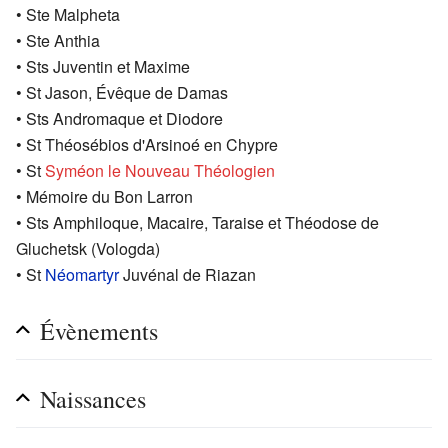
• Ste Malpheta
• Ste Anthia
• Sts Juventin et Maxime
• St Jason, Évêque de Damas
• Sts Andromaque et Diodore
• St Théosébios d'Arsinoé en Chypre
• St
Syméon le Nouveau Théologien
• Mémoire du Bon Larron
• Sts Amphiloque, Macaire, Taraise et Théodose de
Gluchetsk (Vologda)
• St
Néomartyr
Juvénal de Riazan
Évènements
Naissances