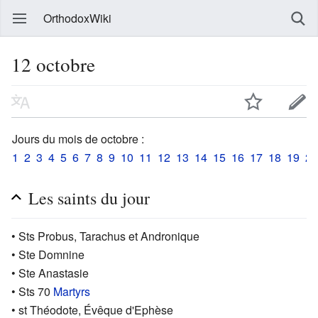
OrthodoxWiki
12 octobre
Jours du mois de octobre :
1
2
3
4
5
6
7
8
9
10
11
12
13
14
15
16
17
18
19
20
Les saints du jour
• Sts Probus, Tarachus et Andronique
• Ste Domnine
• Ste Anastasie
• Sts 70
Martyrs
• st Théodote, Évêque d'Ephèse