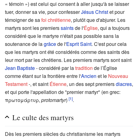
« témoin ») est celui qui consent à aller jusqu'à se laisser
tuer, donner sa vie, pour confesser
Jésus Christ
et pour
témoigner de sa
foi chrétienne
, plutôt que d'abjurer. Les
martyrs sont les premiers
saints
de l'
Église
, qui a toujours
considéré que le martyre n'était pas possible sans la
soutenance de la
grâce
de l'
Esprit Saint
. C'est pour cela
que les martyrs ont été considérés comme des saints dès
leur mort par les chrétiens. Les premiers martyrs sont saint
Jean Baptiste
- considéré par la
tradition
de l’Église
comme étant sur la frontière entre l'
Ancien
et le
Nouveau
Testament
-, et saint
Étienne
, un des sept premiers
diacres
,
et qui porte l'appellation de "premier martyr" (en grec:
[1]
πρωτομάρτυρ
,
protomartyr
)
.
Le culte des martyrs
Dès les premiers siècles du christianisme les martyrs