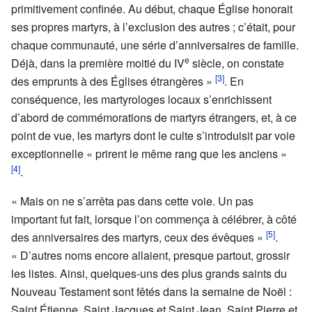
primitivement confinée. Au début, chaque Église honorait
ses propres martyrs, à l’exclusion des autres ; c’était, pour
chaque communauté, une série d’anniversaires de famille.
e
Déjà, dans la première moitié du IV
siècle, on constate
[3]
des emprunts à des Églises étrangères »
. En
conséquence, les martyrologes locaux s’enrichissent
d’abord de commémorations de martyrs étrangers, et, à ce
point de vue, les martyrs dont le culte s’introduisit par voie
exceptionnelle « prirent le même rang que les anciens »
[4]
.
« Mais on ne s’arrêta pas dans cette voie. Un pas
important fut fait, lorsque l’on commença à célébrer, à côté
[5]
des anniversaires des martyrs, ceux des évêques »
.
« D’autres noms encore allaient, presque partout, grossir
les listes. Ainsi, quelques-uns des plus grands saints du
Nouveau Testament sont fêtés dans la semaine de Noël :
Saint Étienne, Saint Jacques et Saint Jean, Saint Pierre et