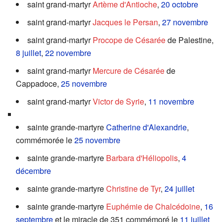
saint grand-martyr
Artème d'Antioche
,
20 octobre
saint grand-martyr
Jacques le Persan
,
27 novembre
saint grand-martyr
Procope de Césarée
de Palestine,
8 juillet
,
22 novembre
saint grand-martyr
Mercure de Césarée
de
Cappadoce,
25 novembre
saint grand-martyr
Victor de Syrie
,
11 novembre
sainte grande-martyre
Catherine d'Alexandrie
,
commémorée le
25 novembre
sainte grande-martyre
Barbara d'Héliopolis
,
4
décembre
sainte grande-martyre
Christine de Tyr
,
24 juillet
sainte grande-martyre
Euphémie de Chalcédoine
,
16
septembre
et le miracle de 351 commémoré le
11 juillet