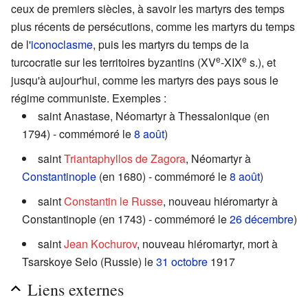
ceux de premiers siècles, à savoir les martyrs des temps
plus récents de persécutions, comme les martyrs du temps
de l'
iconoclasme
, puis les martyrs du temps de la
e
e
turcocratie sur les territoires byzantins (XV
-XIX
s.), et
jusqu'à aujour'hui, comme les martyrs des pays sous le
régime communiste. Exemples :
saint Anastase, Néomartyr à Thessalonique (en
1794) - commémoré le
8 août
)
saint
Triantaphyllos de Zagora
, Néomartyr à
Constantinople
(en 1680) - commémoré le
8 août
)
saint
Constantin le Russe
, nouveau hiéromartyr à
Constantinople (en 1743) - commémoré le
26 décembre
)
saint
Jean Kochurov
, nouveau hiéromartyr, mort à
Tsarskoye Selo (Russie) le
31 octobre
1917
Liens externes