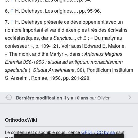
↑
H. Delehaye, Les origines…, pp. 95-96.
↑
H. Delehaye présente ce développement avec un
nombre important et varié d’exemples tirés des écrivains
ecclésiastiques, dans
Sanctus...
, ch.3 : « Du martyr au
confesseur », p. 109-121. Voir aussi Edward E. Malone,
« The monk and the Martyr », dans :
Antonius Magnus
Eremita 356-1956 : studia ad antiquum monachismum
spectantia
(=
Studia Anselmiana
, 38), Pontificium Institutum
S. Anselmi, Romae, 1956, pp. 201-228.
par
Olivier
Dernière modification il y a 10 ans
OrthodoxWiki
Le contenu est disponible sous licence
GFDL / CC by-sa
sauf
mention contraire.