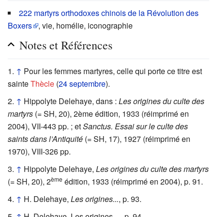
222 martyrs orthodoxes chinois de la Révolution des
Boxers
, vie, homélie, iconographie
Notes et Références
↑
Pour les femmes martyres, celle qui porte ce titre est
sainte
Thècle
(
24 septembre
).
↑
Hippolyte Delehaye, dans :
Les origines du culte des
martyrs
(= SH, 20), 2ème édition, 1933 (réimprimé en
2004), VII-443 pp. ; et
Sanctus. Essai sur le culte des
saints dans l’Antiquité
(= SH, 17), 1927 (réimprimé en
1970), VIII-326 pp.
↑
Hippolyte Delehaye,
Les origines du culte des martyrs
ème
(= SH, 20), 2
édition, 1933 (réimprimé en 2004), p. 91.
↑
H. Delehaye,
Les origines...
, p. 93.
↑
H. Delehaye, Les origines…, p. 94.