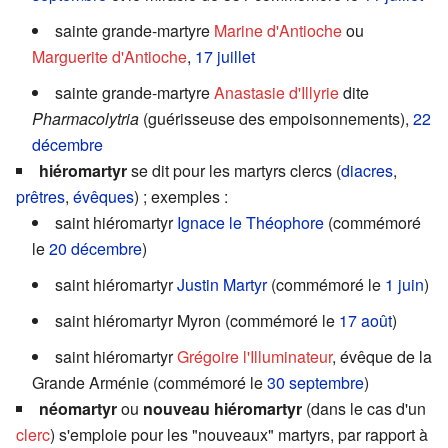
sainte grande-martyre
Marine d'Antioche
ou
Marguerite d'Antioche
,
17 juillet
sainte grande-martyre
Anastasie d'Illyrie
dite
Pharmacolytria
(guérisseuse des empoisonnements),
22
décembre
hiéromartyr
se dit pour les martyrs clercs (
diacres
,
prêtres
,
évêques
) ; exemples :
saint hiéromartyr
Ignace le Théophore
(commémoré
le
20 décembre
)
saint hiéromartyr
Justin Martyr
(commémoré le
1 juin
)
saint hiéromartyr Myron (commémoré le
17 août
)
saint hiéromartyr
Grégoire l'Illuminateur
, évêque de la
Grande Arménie (commémoré le
30 septembre
)
néomartyr
ou
nouveau hiéromartyr
(dans le cas d'un
clerc
) s'emploie pour les "nouveaux" martyrs, par rapport à