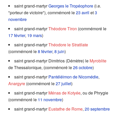
saint grand-martyr
Georges le Tropéophore
(i.e.
"porteur de victoire"), commémoré le
23 avril
et
3
novembre
saint grand-martyr
Théodore Tiron
(commémoré le
17 février
,
19 mars
)
saint grand-martyr
Théodore le Stratilate
(commémoré le
8 février
,
8 juin
)
saint grand-martyr Dimitrios (Démètre) le
Myroblite
de Thessalonique, (commémoré le
26 octobre
)
saint grand-martyr
Pantéléimon de Nicomédie
,
Anargyre
(commémoré le
27 juillet
)
saint grand-martyr
Ménas de Kotyée
, ou de Phrygie
(commémoré le
11 novembre
)
saint grand-martyr
Eustathe de Rome
,
20 septembre