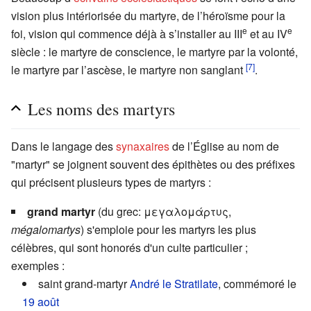
vision plus intériorisée du martyre, de l’héroïsme pour la
e
e
foi, vision qui commence déjà à s’installer au III
et au IV
siècle : le martyre de conscience, le martyre par la volonté,
[7]
le martyre par l’ascèse, le martyre non sanglant
.
Les noms des martyrs
Dans le langage des
synaxaires
de l’Église au nom de
"martyr" se joignent souvent des épithètes ou des préfixes
qui précisent plusieurs types de martyrs :
grand martyr
(du grec:
μεγαλομάρτυς
,
mégalomartys
) s'emploie pour les martyrs les plus
célèbres, qui sont honorés d'un culte particulier ;
exemples :
saint grand-martyr
André le Stratilate
, commémoré le
19 août