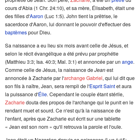
cours d'Abia (1 Chr. 24:10), et sa mère, Élisabeth, était une
des filles d'
Aaron
(Luc 1:5). John tient la prêtrise, le
sacerdoce d'Aaron, lui donnant le pouvoir d'effectuer des
baptêmes
pour Dieu.
Sa naissance a eu lieu six mois avant celle de Jésus, et
selon le récit évangélique a été prévu par prophétie
(Matthieu 3:3; Isa. 40:3; Mal. 3:1) et annoncée par un
ange
.
Comme celle de Jésus, la naissance de
Jean
est
annoncée à Zacharie par l'
archange
Gabriel
, qui lui dit que
son fils à naître, Jean, sera rempli de l'
Esprit Saint
et aura
la puissance d'
Élie
. Cependant le couple étant stérile,
Zacharie
douta des propos de l'archange qui le punit en le
rendant muet et sourd. Ce n'est qu'à la naissance de
l'enfant, après que Zacharie eut écrit sur une tablette
« Jean est son nom » qu'il retrouva la parole et l'ouïe.
Jean était un Nazaréen depuis sa naissance (Luc 1:15;