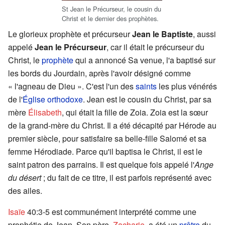
St Jean le Précurseur, le cousin du
Christ et le dernier des prophètes.
Le glorieux prophète et précurseur
Jean le Baptiste
, aussi
appelé
Jean le Précurseur
, car il était le précurseur du
Christ, le
prophète
qui a annoncé Sa venue, l'a baptisé sur
les bords du Jourdain, après l'avoir désigné comme
« l'agneau de Dieu ». C'est l'un des
saints
les plus vénérés
de l'
Église orthodoxe
. Jean est le cousin du Christ, par sa
mère
Élisabeth
, qui était la fille de Zoia. Zoia est la sœur
de la grand-mère du Christ. Il a été décapité par Hérode au
premier siècle, pour satisfaire sa belle-fille Salomé et sa
femme Hérodiade. Parce qu'il baptisa le Christ, il est le
saint patron des parrains. Il est quelque fois appelé l'
Ange
du désert
; du fait de ce titre, il est parfois représenté avec
des ailes.
Isaïe
40:3-5 est communément interprété comme une
prophétie de Jean. Son père,
Zacharie
, a été un
prêtre
du