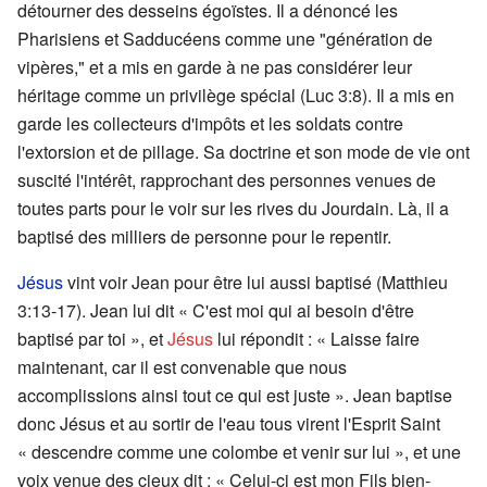
détourner des desseins égoïstes. Il a dénoncé les
Pharisiens et Sadducéens comme une "génération de
vipères," et a mis en garde à ne pas considérer leur
héritage comme un privilège spécial (Luc 3:8). Il a mis en
garde les collecteurs d'impôts et les soldats contre
l'extorsion et de pillage. Sa doctrine et son mode de vie ont
suscité l'intérêt, rapprochant des personnes venues de
toutes parts pour le voir sur les rives du Jourdain. Là, il a
baptisé des milliers de personne pour le repentir.
Jésus
vint voir Jean pour être lui aussi baptisé (Matthieu
3:13-17). Jean lui dit « C'est moi qui ai besoin d'être
baptisé par toi », et
Jésus
lui répondit : « Laisse faire
maintenant, car il est convenable que nous
accomplissions ainsi tout ce qui est juste ». Jean baptise
donc Jésus et au sortir de l'eau tous virent l'Esprit Saint
« descendre comme une colombe et venir sur lui », et une
voix venue des cieux dit : « Celui-ci est mon Fils bien-