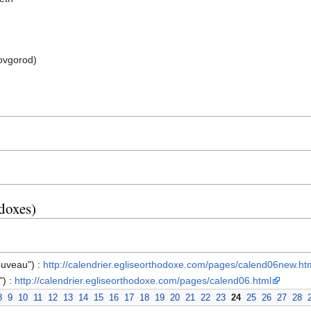
ovgorod)
odoxes)
ouveau") :
http://calendrier.egliseorthodoxe.com/pages/calend06new.ht
") :
http://calendrier.egliseorthodoxe.com/pages/calend06.html
8
9
10
11
12
13
14
15
16
17
18
19
20
21
22
23
24
25
26
27
28