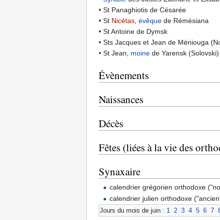
• St Panaghiotis de Césarée
• St
Nicétas
,
évêque
de Rémésiana
• St Antoine de Dymsk
• Sts Jacques et Jean de Méniouga (N
• St Jean,
moine
de Yarensk (Solovski)
Évènements
Naissances
Décès
Fêtes (liées à la vie des orth
Synaxaire
calendrier grégorien orthodoxe ("n
calendrier julien orthodoxe ("ancien
Jours du mois de juin :
1
2
3
4
5
6
7