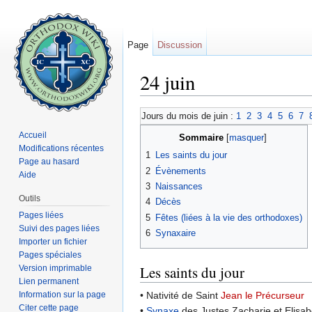
Page
Discussion
24 juin
Aller à :
navigation
,
rechercher
Jours du mois de juin :
1
2
3
4
5
6
7
Accueil
Sommaire
[
masquer
]
Modifications récentes
1
Les saints du jour
Page au hasard
2
Évènements
Aide
3
Naissances
Outils
4
Décès
Pages liées
5
Fêtes (liées à la vie des orthodoxes)
Suivi des pages liées
6
Synaxaire
Importer un fichier
Pages spéciales
Les saints du jour
Version imprimable
Lien permanent
Information sur la page
• Nativité de Saint
Jean le Précurseur
Citer cette page
•
Synaxe
des Justes Zacharie et Elisab