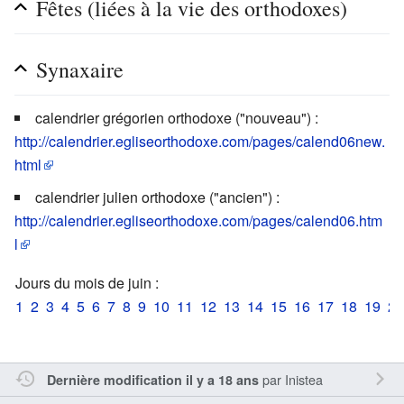
Fêtes (liées à la vie des orthodoxes)
Synaxaire
calendrier grégorien orthodoxe ("nouveau") :
http://calendrier.egliseorthodoxe.com/pages/calend06new.
html
calendrier julien orthodoxe ("ancien") :
http://calendrier.egliseorthodoxe.com/pages/calend06.htm
l
Jours du mois de juin :
1
2
3
4
5
6
7
8
9
10
11
12
13
14
15
16
17
18
19
20
par
Inistea
Dernière modification il y a 18 ans