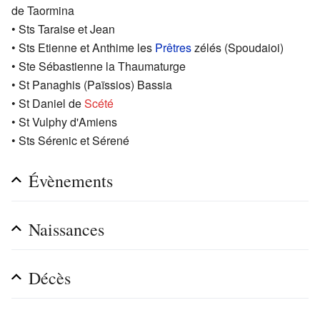
de Taormina
• Sts Taraise et Jean
• Sts Etienne et Anthime les
Prêtres
zélés (Spoudaioi)
• Ste Sébastienne la Thaumaturge
• St Panaghis (Païssios) Bassia
• St Daniel de
Scété
• St Vulphy d'Amiens
• Sts Sérenic et Sérené
Évènements
Naissances
Décès