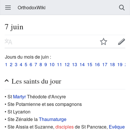
OrthodoxWiki
7 juin
Jours du mois de juin :
1
2
3
4
5
6
7
8
9
10
11
12
13
14
15
16
17
18
19
20
Les saints du jour
• St
Martyr
Théodote d'Ancyre
• Ste Potamienne et ses compagnons
• St Lycarion
• Ste Zénaïde la
Thaumaturge
• Ste Aissia et Suzanne,
disciples
de St Pancrace,
Evêque