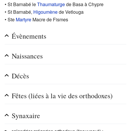
• St Barnabé le
Thaumaturge
de Basa à Chypre
• St Barnabé,
Higoumène
de Vetlouga
• Ste
Martyre
Macre de Fismes
Évènements
Naissances
Décès
Fêtes (liées à la vie des orthodoxes)
Synaxaire