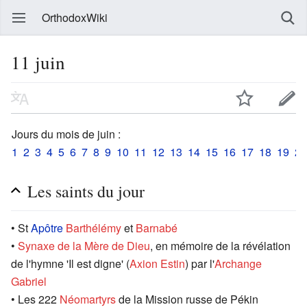
OrthodoxWiki
11 juin
Jours du mois de juin :
1
2
3
4
5
6
7
8
9
10
11
12
13
14
15
16
17
18
19
20
Les saints du jour
• St
Apôtre
Barthélémy
et
Barnabé
•
Synaxe de la Mère de Dieu
, en mémoire de la révélation
de l'hymne 'Il est digne' (
Axion Estin
) par l'
Archange
Gabriel
• Les 222
Néomartyrs
de la Mission russe de Pékin