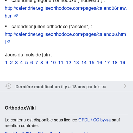
calendrier grégorien orthodoxe ("nouveau") :
http://calendrier.egliseorthodoxe.com/pages/calend06new.
html
calendrier julien orthodoxe ("ancien") :
http://calendrier.egliseorthodoxe.com/pages/calend06.htm
l
Jours du mois de juin :
1
2
3
4
5
6
7
8
9
10
11
12
13
14
15
16
17
18
19
20
par
Inistea
Dernière modification il y a 18 ans
OrthodoxWiki
Le contenu est disponible sous licence
GFDL / CC by-sa
sauf
mention contraire.