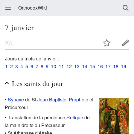
OrthodoxWiki
7 janvier
Jours du mois de janvier :
1
2
3
4
5
6
7
8
9
10
11
12
13
14
15
16
17
18
19
20
Les saints du jour
•
Synaxe
de St
Jean Baptiste
,
Prophète
et
Précurseur
• Translation de la précieuse
Relique
de
la main droite du Précurseur
• St Athanase d'Attalie