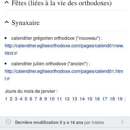
Fêtes (liées à la vie des orthodoxes)
Synaxaire
calendrier grégorien orthodoxe ("nouveau") :
http://calendrier.egliseorthodoxe.com/pages/calend01new.
html
calendrier julien orthodoxe ("ancien") :
http://calendrier.egliseorthodoxe.com/pages/calend01.htm
l
Jours du mois de janvier :
1
2
3
4
5
6
7
8
9
10
11
12
13
14
15
16
17
18
19
20
par
Inistea
Dernière modification il y a 18 ans