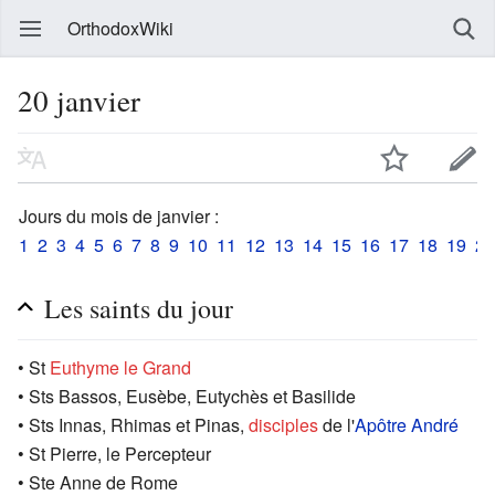
OrthodoxWiki
20 janvier
Jours du mois de janvier :
1
2
3
4
5
6
7
8
9
10
11
12
13
14
15
16
17
18
19
20
Les saints du jour
• St
Euthyme le Grand
• Sts Bassos, Eusèbe, Eutychès et Basilide
• Sts Innas, Rhimas et Pinas,
disciples
de l'
Apôtre André
• St Pierre, le Percepteur
• Ste Anne de Rome