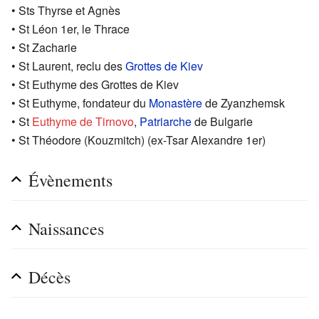
• Sts Thyrse et Agnès
• St Léon 1er, le Thrace
• St Zacharie
• St Laurent, reclu des
Grottes de Kiev
• St Euthyme des Grottes de Kiev
• St Euthyme, fondateur du
Monastère
de Zyanzhemsk
• St
Euthyme de Tirnovo
,
Patriarche
de Bulgarie
• St Théodore (Kouzmitch) (ex-Tsar Alexandre 1er)
Évènements
Naissances
Décès