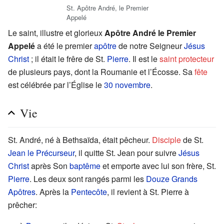
St. Apôtre André, le Premier
Appelé
Le saint, illustre et glorieux
Apôtre André le Premier
Appelé
a été le premier
apôtre
de notre Seigneur
Jésus
Christ
; il était le frêre de St.
Pierre
. Il est le
saint protecteur
de plusieurs pays, dont la Roumanie et l’Écosse. Sa
fête
est célébrée par l’Église le
30 novembre
.
Vie
St. André, né à Bethsaïda, était pêcheur.
Disciple
de St.
Jean le Précurseur
, il quitte St. Jean pour suivre
Jésus
Christ
après Son
baptême
et emporte avec lui son frère, St.
Pierre
. Les deux sont rangés parmi les
Douze Grands
Apôtres
. Après la
Pentecôte
, il revient à St. Pierre à
prêcher: