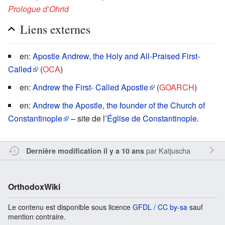
Prologue d’Ohrid
Liens externes
en:
Apostle Andrew, the Holy and All-Praised First-
Called
(
OCA
)
en:
Andrew the First- Called Apostle
(
GOARCH
)
en:
Andrew the Apostle, the founder of the Church of
Constantinople
– site de l’
Église de Constantinople
.
par
Katjuscha
Dernière modification il y a 10 ans
OrthodoxWiki
Le contenu est disponible sous licence
GFDL / CC by-sa
sauf
mention contraire.