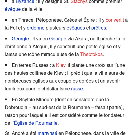
à
Byzance
: il y désigne St.
Stachys
comme premier
évêque
de la ville
en Thrace, Péloponèse, Grèce et Épire : il y
convertit
à
la Foi et y
ordonne
plusieurs
évêques
et
prêtres
;
Géorgie
: il va en
Géorgie
via Akara, où il prêche la foi
chrétienne à Atsquri, il y construit une petite église et y
laisse une icône miraculeuse de la
Theotokos
.
En terres Russes : à
Kiev
, il plante une croix sur l’une
des hautes collines de Kiev ; il prédit que la ville aura de
nombreuses églises aux coupoles dorées et un avenir
lumineux pour le christianisme
russe
.
En Scythie Mineure (dont on considère que la
Dobroudja – au sud-est de la Roumanie – faisait partie),
raison pour laquelle il est considéré comme le fondateur
de l’
Église de Roumanie
.
St. André a été
martyrisé
en Péloponèse, dans la ville de