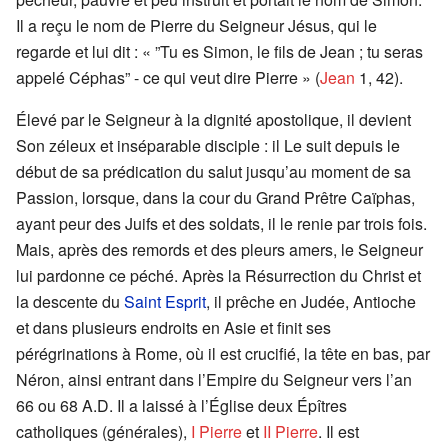
Il a reçu le nom de Pierre du Seigneur Jésus, qui le
regarde et lui dit : « ”Tu es Simon, le fils de Jean ; tu seras
appelé Céphas” - ce qui veut dire Pierre » (
Jean
1, 42).
Élevé par le Seigneur à la dignité apostolique, il devient
Son zéleux et inséparable disciple : il Le suit depuis le
début de sa prédication du salut jusqu’au moment de sa
Passion, lorsque, dans la cour du Grand Prêtre Caïphas,
ayant peur des Juifs et des soldats, il le renie par trois fois.
Mais, après des remords et des pleurs amers, le Seigneur
lui pardonne ce péché. Après la Résurrection du Christ et
la descente du
Saint Esprit
, il prêche en Judée, Antioche
et dans plusieurs endroits en Asie et finit ses
pérégrinations à Rome, où il est crucifié, la tête en bas, par
Néron, ainsi entrant dans l’Empire du Seigneur vers l’an
66 ou 68 A.D. Il a laissé à l’Église deux Épîtres
catholiques (générales),
I Pierre
et
II Pierre
. Il est