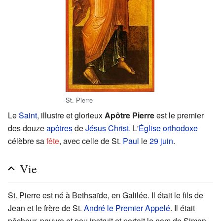
St. Pierre
Le
Saint
, illustre et glorieux
Apôtre Pierre
est le premier
des douze
apôtres
de
Jésus Christ
. L'
Église orthodoxe
célèbre sa
fête
, avec celle de St.
Paul
le
29 juin
.
Vie
St. Pierre est né à Bethsaïde, en Galilée. Il était le fils de
Jean et le frère de St.
André le Premier Appelé
. Il était
pêcheur, pauvre et peu instruit et portait le nom de Simon.