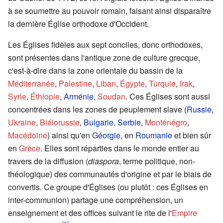
à se soumettre au pouvoir romain, faisant ainsi disparaître
la dernière Église orthodoxe d'Occident.
Les Églises fidèles aux sept conciles, donc orthodoxes,
sont présentes dans l'antique zone de culture grecque,
c'est-à-dire dans la zone orientale du bassin de la
Méditerranée
,
Palestine
,
Liban
,
Égypte
,
Turquie
,
Irak
,
Syrie
,
Éthiopie
,
Arménie
,
Soudan
. Ces Églises sont aussi
concentrées dans les zones de peuplement slave (
Russie
,
Ukraine
,
Biélorussie
,
Bulgarie
,
Serbie
,
Monténégro
,
Macédoine
) ainsi qu'en
Géorgie
, en
Roumanie
et bien sûr
en
Grèce
. Elles sont réparties dans le monde entier au
travers de la diffusion (
diaspora
, terme politique, non-
théologique) des communautés d'origine et par le biais de
convertis. Ce groupe d'Églises (ou plutôt : ces Églises en
inter-communion) partage une compréhension, un
enseignement et des offices suivant le rite de l'
Empire
[1]