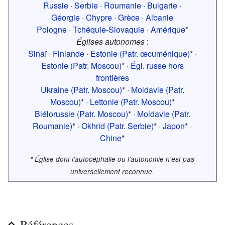
Russie
·
Serbie
·
Roumanie
·
Bulgarie
·
Géorgie
·
Chypre
·
Grèce
·
Albanie
Pologne
·
Tchéquie-Slovaquie
·
Amérique
*
Églises autonomes
:
Sinaï
·
Finlande
·
Estonie (Patr. œcuménique)
* ·
Estonie (Patr. Moscou)
* ·
Égl. russe hors
frontières
Ukraine (Patr. Moscou)
* ·
Moldavie (Patr.
Moscou)
* ·
Lettonie (Patr. Moscou)
*
Biélorussie (Patr. Moscou)
* ·
Moldavie (Patr.
Roumanie)
* ·
Okhrid (Patr. Serbie)
* ·
Japon
* ·
Chine
*
*
Église dont l'autocéphalie ou l'autonomie n'est pas
universellement reconnue.
Références