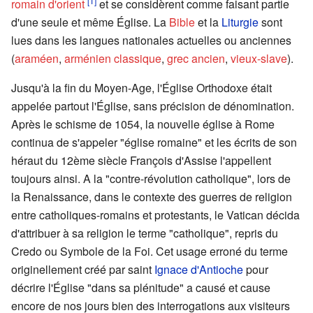
romain d'orient
et se considèrent comme faisant partie
d'une seule et même Église. La
Bible
et la
Liturgie
sont
lues dans les langues nationales actuelles ou anciennes
(
araméen
,
arménien classique
,
grec ancien
,
vieux-slave
).
Jusqu'à la fin du Moyen-Age, l'Église Orthodoxe était
appelée partout l'Église, sans précision de dénomination.
Après le schisme de 1054, la nouvelle église à Rome
continua de s'appeler "église romaine" et les écrits de son
héraut du 12ème siècle François d'Assise l'appellent
toujours ainsi. A la "contre-révolution catholique", lors de
la Renaissance, dans le contexte des guerres de religion
entre catholiques-romains et protestants, le Vatican décida
d'attribuer à sa religion le terme "catholique", repris du
Credo ou Symbole de la Foi. Cet usage erroné du terme
originellement créé par saint
Ignace d'Antioche
pour
décrire l'Église "dans sa plénitude" a causé et cause
encore de nos jours bien des interrogations aux visiteurs