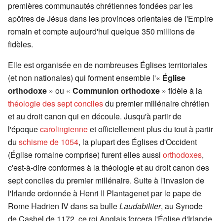
premières communautés chrétiennes fondées par les
apôtres de Jésus dans les provinces orientales de l'Empire
romain et compte aujourd'hui quelque 350 millions de
fidèles.
Elle est organisée en de nombreuses Églises territoriales
(et non nationales) qui forment ensemble l'«
Église
orthodoxe
» ou «
Communion orthodoxe
» fidèle à la
théologie des sept conciles
du premier millénaire chrétien
et au droit canon qui en découle. Jusqu'à partir de
l'époque
carolingienne
et officiellement plus du tout à partir
du
schisme de 1054
, la plupart des Églises d'Occident
(Église romaine comprise) furent elles aussi
orthodoxes
,
c'est-à-dire conformes à la théologie et au droit canon des
sept conciles du premier millénaire. Suite à l'invasion de
l'Irlande ordonnée à Henri II Plantagenet par le pape de
Rome Hadrien IV dans sa bulle
Laudabiliter
, au Synode
de Cashel de 1172, ce roi Anglais forcera l'Église d'Irlande