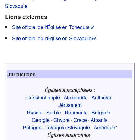
Slovaquie
Liens externes
Site officiel de l'Église en Tchéquie
Site officiel de l'Église en Slovaquie
Juridictions
Églises autocéphales
:
Constantinople
·
Alexandrie
·
Antioche
·
Jérusalem
Russie
·
Serbie
·
Roumanie
·
Bulgarie
·
Géorgie
·
Chypre
·
Grèce
·
Albanie
Pologne
·
Tchéquie-Slovaquie
·
Amérique
*
Églises autonomes
: