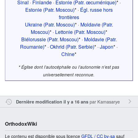
Sinaï
·
Finlande
·
Estonie (Patr. œcuménique)
* ·
Estonie (Patr. Moscou)
* ·
Égl. russe hors
frontières
Ukraine (Patr. Moscou)
* ·
Moldavie (Patr.
Moscou)
* ·
Lettonie (Patr. Moscou)
*
Biélorussie (Patr. Moscou)
* ·
Moldavie (Patr.
Roumanie)
* ·
Okhrid (Patr. Serbie)
* ·
Japon
* ·
Chine
*
*
Église dont l'autocéphalie ou l'autonomie n'est pas
universellement reconnue.
par
Kamasarye
Dernière modification il y a 16 ans
OrthodoxWiki
Le contenu est disponible sous licence
GFDL / CC by-sa
sauf