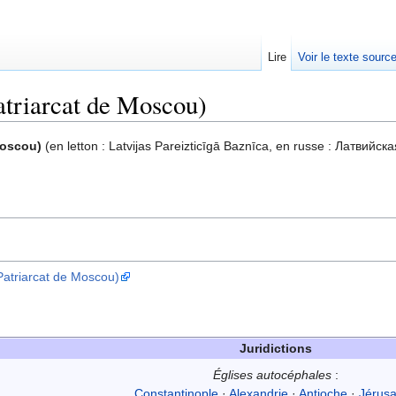
Lire
Voir le texte sourc
atriarcat de Moscou)
Moscou)
(en letton : Latvijas Pareizticīgā Baznīca, en russe : Латвий
 (Patriarcat de Moscou)
Juridictions
Églises autocéphales
:
Constantinople
·
Alexandrie
·
Antioche
·
Jérus