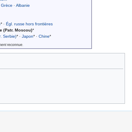
·
Grèce
·
Albanie
)
* ·
Égl. russe hors frontières
e (Patr. Moscou)
*
r. Serbie)
* ·
Japon
* ·
Chine
*
ement reconnue.