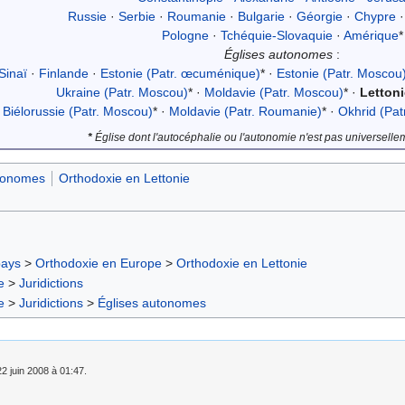
Russie
·
Serbie
·
Roumanie
·
Bulgarie
·
Géorgie
·
Chypre
Pologne
·
Tchéquie-Slovaquie
·
Amérique
*
Églises autonomes
:
Sinaï
·
Finlande
·
Estonie (Patr. œcuménique)
* ·
Estonie (Patr. Moscou
Ukraine (Patr. Moscou)
* ·
Moldavie (Patr. Moscou)
* ·
Lettoni
Biélorussie (Patr. Moscou)
* ·
Moldavie (Patr. Roumanie)
* ·
Okhrid (Pat
*
Église dont l'autocéphalie ou l'autonomie n'est pas universell
utonomes
Orthodoxie en Lettonie
pays
>
Orthodoxie en Europe
>
Orthodoxie en Lettonie
e
>
Juridictions
e
>
Juridictions
>
Églises autonomes
22 juin 2008 à 01:47.