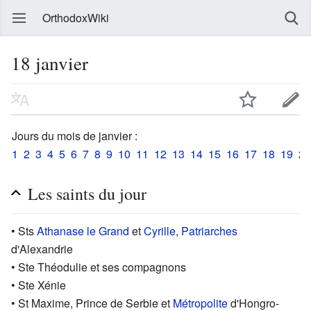
OrthodoxWiki
18 janvier
Jours du mois de janvier :
1
2
3
4
5
6
7
8
9
10
11
12
13
14
15
16
17
18
19
20
Les saints du jour
• Sts
Athanase le Grand
et
Cyrille
,
Patriarches
d'Alexandrie
• Ste Théodulie et ses compagnons
• Ste Xénie
• St Maxime, Prince de Serbie et
Métropolite
d'Hongro-