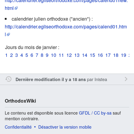
http://calendrier.egliseorthodoxe.com/pages/calend01new.
html
calendrier julien orthodoxe ("ancien") :
http://calendrier.egliseorthodoxe.com/pages/calend01.htm
l
Jours du mois de janvier :
1
2
3
4
5
6
7
8
9
10
11
12
13
14
15
16
17
18
19
20
par
Inistea
Dernière modification il y a 18 ans
OrthodoxWiki
Le contenu est disponible sous licence
GFDL / CC by-sa
sauf
mention contraire.
Confidentialité
Désactiver la version mobile