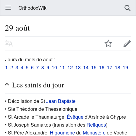
OrthodoxWiki
29 août
Jours du mois de août :
1
2
3
4
5
6
7
8
9
10
11
12
13
14
15
16
17
18
19
20
Les saints du jour
• Décollation de St
Jean Baptiste
• Ste Théodora de Thessalonique
• St Arcade le Thaumaturge,
Évêque
d'Arsinoé à Chypre
• St Joseph Samakos (translation des
Reliques
)
• St Père Alexandre,
Higoumène
du
Monastère
de Voche