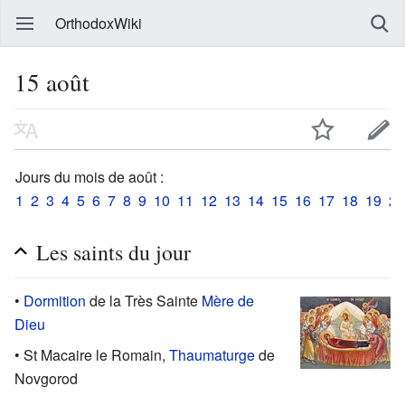
OrthodoxWiki
15 août
Jours du mois de août :
1
2
3
4
5
6
7
8
9
10
11
12
13
14
15
16
17
18
19
20
Les saints du jour
•
Dormition
de la Très Sainte
Mère de
Dieu
• St Macaire le Romain,
Thaumaturge
de
Novgorod