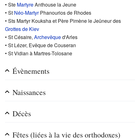
• Ste
Martyre
Anthouse la Jeune
• St
Néo-Martyr
Phanourios de Rhodes
• Sts Martyr Kouksha et Père Pimène le Jeûneur des
Grottes de Kiev
• St Césaire,
Archevêque
d'Arles
• St Lézer, Evêque de Couseran
• St Vidian à Martres-Tolosane
Évènements
Naissances
Décès
Fêtes (liées à la vie des orthodoxes)