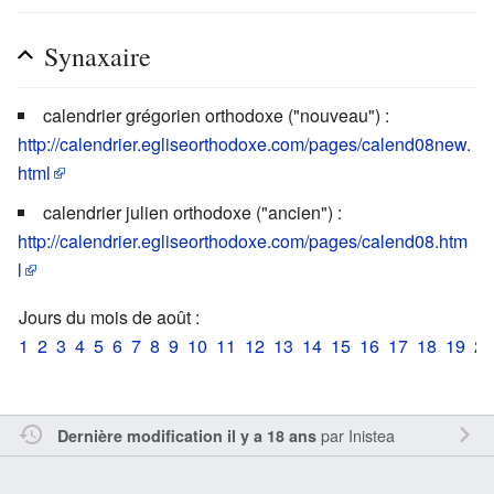
Synaxaire
calendrier grégorien orthodoxe ("nouveau") :
http://calendrier.egliseorthodoxe.com/pages/calend08new.
html
calendrier julien orthodoxe ("ancien") :
http://calendrier.egliseorthodoxe.com/pages/calend08.htm
l
Jours du mois de août :
1
2
3
4
5
6
7
8
9
10
11
12
13
14
15
16
17
18
19
20
par
Inistea
Dernière modification il y a 18 ans