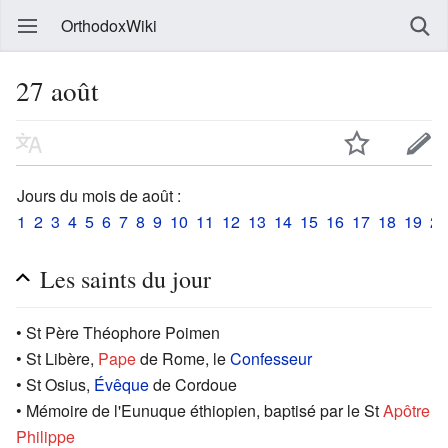
OrthodoxWiki
27 août
Jours du mois de août :
1
2
3
4
5
6
7
8
9
10
11
12
13
14
15
16
17
18
19
20
Les saints du jour
• St Père Théophore Poimen
• St Libère,
Pape
de Rome, le
Confesseur
• St Osius,
Évêque
de Cordoue
• Mémoire de l'Eunuque éthiopien, baptisé par le St
Apôtre
Philippe