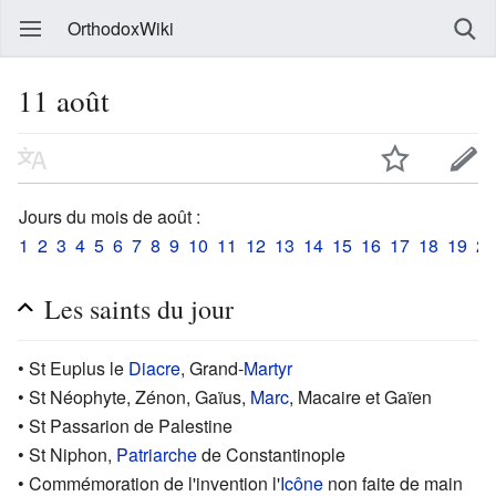
OrthodoxWiki
11 août
Jours du mois de août :
1
2
3
4
5
6
7
8
9
10
11
12
13
14
15
16
17
18
19
20
Les saints du jour
• St Euplus le
Diacre
, Grand-
Martyr
• St Néophyte, Zénon, Gaïus,
Marc
, Macaire et Gaïen
• St Passarion de Palestine
• St Niphon,
Patriarche
de Constantinople
• Commémoration de l'invention l'
Icône
non faite de main