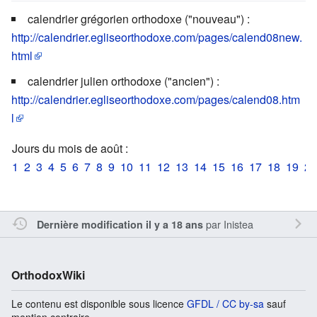
calendrier grégorien orthodoxe ("nouveau") :
http://calendrier.egliseorthodoxe.com/pages/calend08new.
html
calendrier julien orthodoxe ("ancien") :
http://calendrier.egliseorthodoxe.com/pages/calend08.htm
l
Jours du mois de août :
1
2
3
4
5
6
7
8
9
10
11
12
13
14
15
16
17
18
19
20
par
Inistea
Dernière modification il y a 18 ans
OrthodoxWiki
Le contenu est disponible sous licence
GFDL / CC by-sa
sauf
mention contraire.