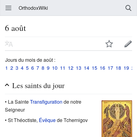
OrthodoxWiki
6 août
Jours du mois de août :
1
2
3
4
5
6
7
8
9
10
11
12
13
14
15
16
17
18
19
20
Les saints du jour
• La Sainte
Transfiguration
de notre
Seigneur
• St Théoctiste,
Évêque
de Tchernigov