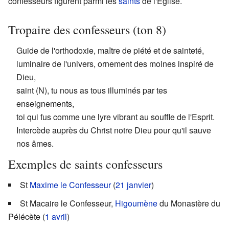
confesseurs figurent parmi les
saints
de l'Église.
Tropaire des confesseurs (ton 8)
Guide de l'orthodoxie, maître de piété et de sainteté,
luminaire de l'univers, ornement des moines inspiré de
Dieu,
saint (N), tu nous as tous illuminés par tes
enseignements,
toi qui fus comme une lyre vibrant au souffle de l'Esprit.
Intercède auprès du Christ notre Dieu pour qu'il sauve
nos âmes.
Exemples de saints confesseurs
St
Maxime le Confesseur
(
21 janvier
)
St Macaire le Confesseur,
Higoumène
du Monastère du
Pélécète (
1 avril
)