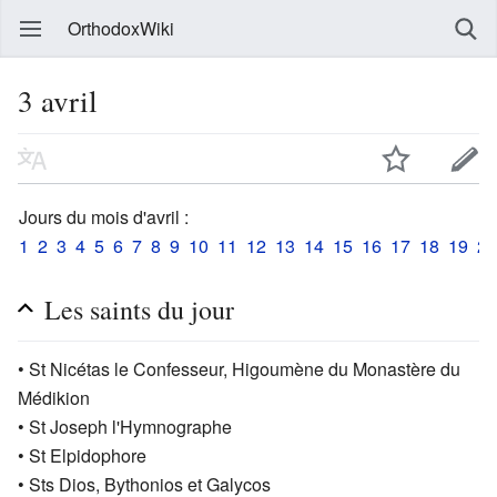
OrthodoxWiki
3 avril
Jours du mois d'avril :
1
2
3
4
5
6
7
8
9
10
11
12
13
14
15
16
17
18
19
20
Les saints du jour
• St Nicétas le Confesseur, Higoumène du Monastère du
Médikion
• St Joseph l'Hymnographe
• St Elpidophore
• Sts Dios, Bythonios et Galycos