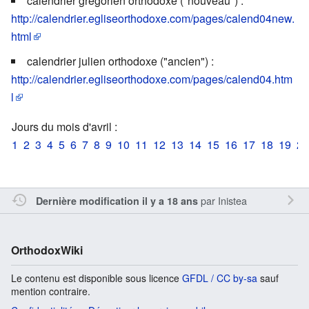
calendrier grégorien orthodoxe ("nouveau") :
http://calendrier.egliseorthodoxe.com/pages/calend04new.
html
calendrier julien orthodoxe ("ancien") :
http://calendrier.egliseorthodoxe.com/pages/calend04.htm
l
Jours du mois d'avril :
1
2
3
4
5
6
7
8
9
10
11
12
13
14
15
16
17
18
19
20
par
Inistea
Dernière modification il y a 18 ans
OrthodoxWiki
Le contenu est disponible sous licence
GFDL / CC by-sa
sauf
mention contraire.