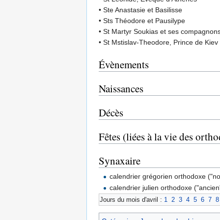
• Ste Anastasie et Basilisse
• Sts Théodore et Pausilype
• St Martyr Soukias et ses compagnon
• St Mstislav-Theodore, Prince de Kiev
Évènements
Naissances
Décès
Fêtes (liées à la vie des orth
Synaxaire
calendrier grégorien orthodoxe ("n
calendrier julien orthodoxe ("ancien
Jours du mois d'avril :
1
2
3
4
5
6
7
8