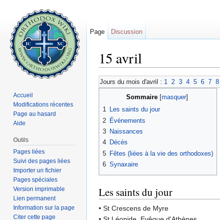
Page
Discussion
15 avril
Aller à :
navigation
,
rechercher
Jours du mois d'avril :
1
2
3
4
5
6
7
8
Accueil
Sommaire
[
masquer
]
Modifications récentes
1
Les saints du jour
Page au hasard
2
Évènements
Aide
3
Naissances
Outils
4
Décès
Pages liées
5
Fêtes (liées à la vie des orthodoxes)
Suivi des pages liées
6
Synaxaire
Importer un fichier
Pages spéciales
Les saints du jour
Version imprimable
Lien permanent
Information sur la page
• St Crescens de Myre
Citer cette page
• St Léonide, Evêque d'Athènes