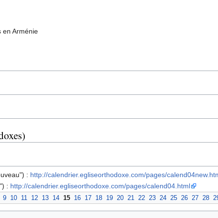
s en Arménie
odoxes)
ouveau") :
http://calendrier.egliseorthodoxe.com/pages/calend04new.ht
") :
http://calendrier.egliseorthodoxe.com/pages/calend04.html
9
10
11
12
13
14
15
16
17
18
19
20
21
22
23
24
25
26
27
28
2