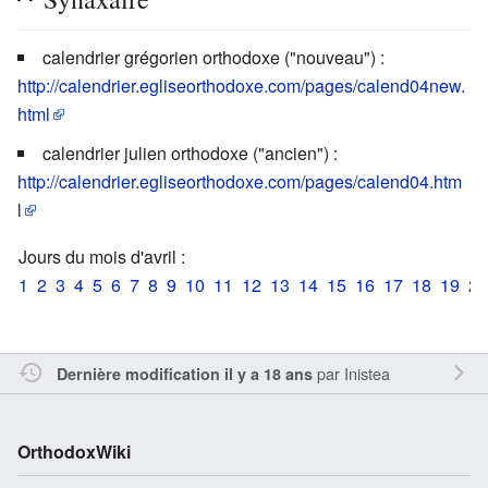
calendrier grégorien orthodoxe ("nouveau") :
http://calendrier.egliseorthodoxe.com/pages/calend04new.
html
calendrier julien orthodoxe ("ancien") :
http://calendrier.egliseorthodoxe.com/pages/calend04.htm
l
Jours du mois d'avril :
1
2
3
4
5
6
7
8
9
10
11
12
13
14
15
16
17
18
19
20
par
Inistea
Dernière modification il y a 18 ans
OrthodoxWiki