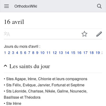
OrthodoxWiki
16 avril
Jours du mois d'avril :
1
2
3
4
5
6
7
8
9
10
11
12
13
14
15
16
17
18
19
20
Les saints du jour
• Stes Agape, Irène, Chionie et leurs compagnons
• Sts Félix, Evêque, Janvier, Fortunat et Septime
• Sts Léonide, Charisse, Nikée, Galine, Nounecie,
Basilisse et Théodora
• Ste Irène