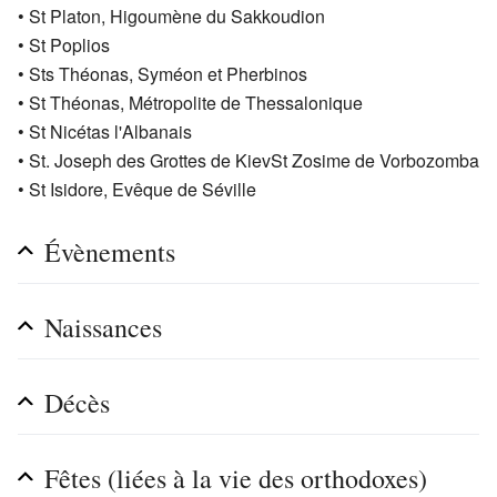
• St Platon, Higoumène du Sakkoudion
• St Poplios
• Sts Théonas, Syméon et Pherbinos
• St Théonas, Métropolite de Thessalonique
• St Nicétas l'Albanais
• St. Joseph des Grottes de KievSt Zosime de Vorbozomba
• St Isidore, Evêque de Séville
Évènements
Naissances
Décès
Fêtes (liées à la vie des orthodoxes)