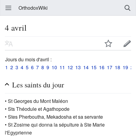
OrthodoxWiki
4 avril
Jours du mois d'avril :
1
2
3
4
5
6
7
8
9
10
11
12
13
14
15
16
17
18
19
20
Les saints du jour
• St Georges du Mont Maléon
• Sts Théodule et Agathopode
• Stes Pherboutha, Mekadosha et sa servante
• St Zosime qui donna la sépulture à Ste Marie
l'Egyprienne