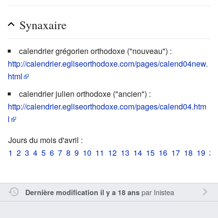
Synaxaire
calendrier grégorien orthodoxe ("nouveau") :
http://calendrier.egliseorthodoxe.com/pages/calend04new.
html
calendrier julien orthodoxe ("ancien") :
http://calendrier.egliseorthodoxe.com/pages/calend04.htm
l
Jours du mois d'avril :
1
2
3
4
5
6
7
8
9
10
11
12
13
14
15
16
17
18
19
20
par
Inistea
Dernière modification il y a 18 ans