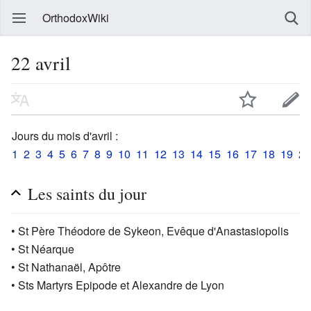
OrthodoxWiki
22 avril
Jours du mois d'avril :
1
2
3
4
5
6
7
8
9
10
11
12
13
14
15
16
17
18
19
20
Les saints du jour
• St Père Théodore de Sykeon, Evêque d'Anastasiopolis
• St Néarque
• St Nathanaël, Apôtre
• Sts Martyrs Epipode et Alexandre de Lyon