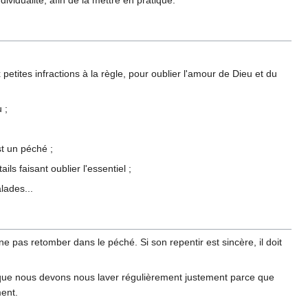
ividualité, afin de la mettre en pratique.
etites infractions à la règle, pour oublier l'amour de Dieu et du
 ;
st un péché ;
ls faisant oublier l'essentiel ;
lades...
e pas retomber dans le péché. Si son repentir est sincère, il doit
e que nous devons nous laver régulièrement justement parce que
ent.