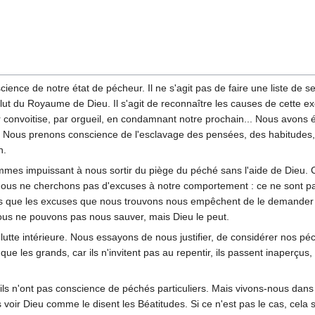
ience de notre état de pécheur. Il ne s'agit pas de faire une liste de
clut du Royaume de Dieu. Il s'agit de reconnaître les causes de cette 
r convoitise, par orgueil, en condamnant notre prochain... Nous avons é
n. Nous prenons conscience de l'esclavage des pensées, des habitudes
n.
mes impuissant à nous sortir du piège du péché sans l'aide de Dieu. C
 Nous ne cherchons pas d'excuses à notre comportement : ce ne sont p
is que les excuses que nous trouvons nous empêchent de le demander s
us ne pouvons pas nous sauver, mais Dieu le peut.
 lutte intérieure. Nous essayons de nous justifier, de considérer nos 
ue les grands, car ils n'invitent pas au repentir, ils passent inaperçus,
 ils n'ont pas conscience de péchés particuliers. Mais vivons-nous dan
voir Dieu comme le disent les Béatitudes. Si ce n'est pas le cas, cela