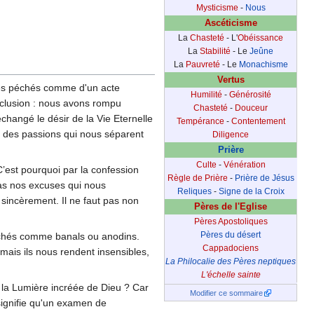
Mysticisme
-
Nous
Ascéticisme
La
Chasteté
- L'
Obéissance
La
Stabilité
- Le
Jeûne
La
Pauvreté
- Le
Monachisme
Vertus
 ses péchés comme d'un acte
Humilité
-
Générosité
exclusion : nous avons rompu
Chasteté
-
Douceur
changé le désir de la Vie Eternelle
Tempérance
-
Contentement
, des passions qui nous séparent
Diligence
Prière
Culte
-
Vénération
’est pourquoi par la confession
Règle de Prière
-
Prière de Jésus
as nos excuses qui nous
Reliques
-
Signe de la Croix
incèrement. Il ne faut pas non
Pères de l'Eglise
Pères Apostoliques
Pères du désert
péchés comme banals ou anodins.
Cappadociens
 mais ils nous rendent insensibles,
La Philocalie des Pères neptiques
L'échelle sainte
s la Lumière incréée de Dieu ? Car
Modifier ce sommaire
 signifie qu'un examen de