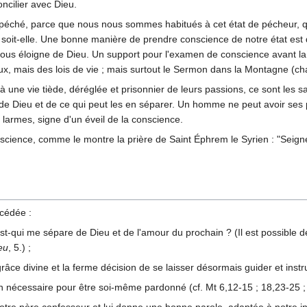
ncilier avec Dieu.
péché, parce que nous nous sommes habitués à cet état de pécheur, q
e soit-elle. Une bonne manière de prendre conscience de notre état es
ui nous éloigne de Dieu. Un support pour l'examen de conscience avant
ais des lois de vie ; mais surtout le Sermon dans la Montagne (chapi
à une vie tiède, déréglée et prisonnier de leurs passions, ce sont les s
 Dieu et de ce qui peut les en séparer. Un homme ne peut avoir ses p
s larmes, signe d'un éveil de la conscience.
conscience, comme le montre la prière de Saint Éphrem le Syrien : "Seig
écédée :
st-qui me sépare de Dieu et de l'amour du prochain ? (Il est possible
eu
, 5.) ;
 grâce divine et la ferme décision de se laisser désormais guider et inst
on nécessaire pour être soi-même pardonné (cf. Mt 6,12-15 ; 18,23-25 ;