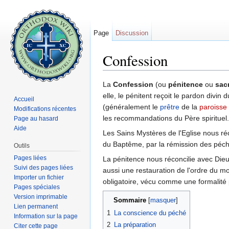
Page
Discussion
Confession
Aller à :
navigation
,
rechercher
La
Confession
(ou
pénitence
ou
sac
elle, le pénitent reçoit le pardon divin 
Accueil
(généralement le
prêtre
de la
paroisse
Modifications récentes
les recommandations du Père spirituel.
Page au hasard
Aide
Les Sains Mystères de l'Eglise nous ré
du Baptême, par la rémission des péché
Outils
Pages liées
La pénitence nous réconcilie avec Dieu,
Suivi des pages liées
aussi une restauration de l'ordre du mon
Importer un fichier
obligatoire, vécu comme une formalité p
Pages spéciales
Version imprimable
Sommaire
[
masquer
]
Lien permanent
1
La conscience du péché
Information sur la page
2
La préparation
Citer cette page