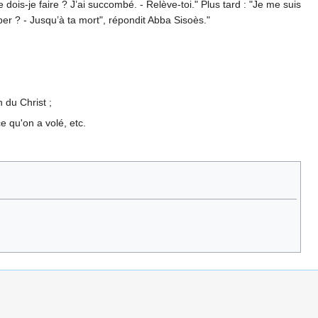
is-je faire ? J’ai succombé. - Relève-toi." Plus tard : "Je me suis
r ? - Jusqu’à ta mort", répondit Abba Sisoès."
 du Christ ;
e qu'on a volé, etc.