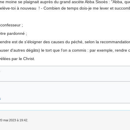
 moine se plaignait auprès du grand ascète Abba Sisoès : "Abba, que do
Relève-toi à nouveau ! - Combien de temps dois-je me lever et succombe
 confesseur ;
être pardonné ;
rendre est de s'éloigner des causes du péché, selon la recommandation
user d'autres dégâts) le tort que l'on a commis : par exemple, rendre c
vélées par le Christ.
s
s
 20 mai 2023 à 19:42.