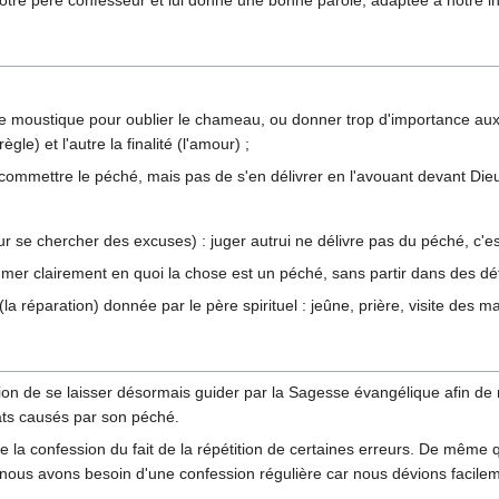
notre père confesseur et lui donne une bonne parole, adaptée à notre ind
le moustique pour oublier le chameau, ou donner trop d'importance aux p
gle) et l'autre la finalité (l'amour) ;
 commettre le péché, mais pas de s'en délivrer en l'avouant devant Dieu
r se chercher des excuses) : juger autrui ne délivre pas du péché, c'e
mmer clairement en quoi la chose est un péché, sans partir dans des détai
(la réparation) donnée par le père spirituel : jeûne, prière, visite des ma
ion de se laisser désormais guider par la Sagesse évangélique afin de n
gâts causés par son péché.
e la confession du fait de la répétition de certaines erreurs. De mêm
nous avons besoin d'une confession régulière car nous dévions facilem