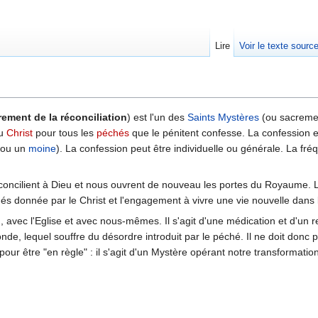
Lire
Voir le texte sourc
rement de la réconciliation
) est l'un des
Saints Mystères
(ou sacremen
du
Christ
pour tous les
péchés
que le pénitent confesse. La confession 
ou un
moine
). La confession peut être individuelle ou générale. La fr
concilient à Dieu et nous ouvrent de nouveau les portes du Royaume. L
s donnée par le Christ et l'engagement à vivre une vie nouvelle dans l
 avec l'Eglise et avec nous-mêmes. Il s'agit d'une médication et d'un r
de, lequel souffre du désordre introduit par le péché. Il ne doit donc pa
our être "en règle" : il s'agit d'un Mystère opérant notre transformation