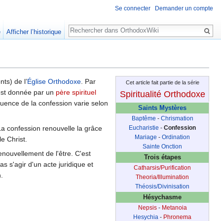
Se connecter
Demander un compte
Rechercher
e
Afficher l’historique
ts) de l’
Église Orthodoxe
. Par
Cet article fait partie de la série
est donnée par un
père spirituel
Spiritualité Orthodoxe
équence de la confession varie selon
Saints Mystères
Baptême
-
Chrismation
a confession renouvelle la grâce
Eucharistie
-
Confession
Mariage
-
Ordination
e Christ.
Sainte Onction
enouvellement de l'être. C'est
Trois étapes
s s'agir d'un acte juridique et
Catharsis/Purification
.
Theoria/Illumination
Théosis/Divinisation
Hésychasme
Nepsis
-
Metanoia
Hesychia
-
Phronema