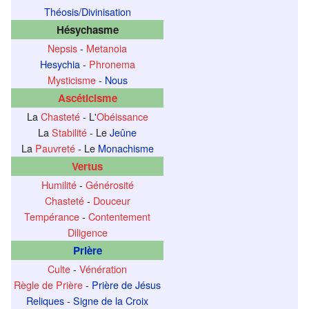
Théosis/Divinisation
Hésychasme
Nepsis
-
Metanoia
Hesychia
-
Phronema
Mysticisme
-
Nous
Ascéticisme
La
Chasteté
- L'
Obéissance
La
Stabilité
- Le
Jeûne
La
Pauvreté
- Le
Monachisme
Vertus
Humilité
-
Générosité
Chasteté
-
Douceur
Tempérance
-
Contentement
Diligence
Prière
Culte
-
Vénération
Règle de Prière
-
Prière de Jésus
Reliques
-
Signe de la Croix