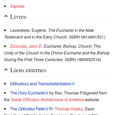
Zapivka
Livres
Laverdiere, Eugene.
The Eucharist in the New
Testament and in the Early Church
. (ISBN 0814661521)
Zizioulas, John D.
Eucharist, Bishop, Church: The
Unity of the Church in the Divine Eucharist and the Bishop
During the First Three Centuries
. (ISBN 1885652518)
Liens externes
Orthodoxy and Transubstantiation
The Holy Eucharist
by Rev. Thomas Fitzgerald from
the
Greek Orthodox Archdiocese of America
website
The Orthodox Faith
Fr.
Thomas Hopko
, Dean