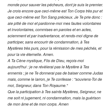
monde pour sauver les pécheurs, dont je suis le premier.
Je crois encore que ceci-même est Ton Corps très pur et
que ceci-même est Ton Sang précieux. Je Te prie donc :
aie pitié de moi et pardonne-moi mes fautes volontaires
et involontaires, commises en paroles et en actes,
sciemment et par inadvertance, et rends-moi digne de
participer, sans encourir de condamnation, à Tes
Mystères très purs, pour la rémission de mes péchés, et
pour la vie éternelle. Amen.
A Ta Cène mystique, Fils de Dieu, reçois-moi
aujourd'hui : je ne révèlerai pas le Mystère à Tes
ennemis ; je ne Te donnerai pas de baiser comme Judas
mais, comme le larron, je Te confesse : "souviens-Toi de
moi, Seigneur, dans Ton Royaume."
Que la participation à Tes saints Mystères, Seigneur, ne
me soit ni jugement, ni condamnation, mais la guérison
de mon âme et de mon corps. Amen