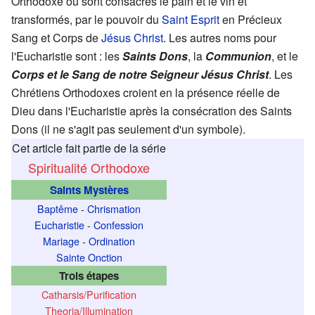
Orthodoxe où sont consacrés le pain et le vin et
transformés, par le pouvoir du
Saint Esprit
en Précieux
Sang et Corps de
Jésus Christ
. Les autres noms pour
l'Eucharistie sont : les
Saints Dons
, la
Communion
, et le
Corps et le Sang de notre Seigneur Jésus Christ
. Les
Chrétiens Orthodoxes croient en la présence réelle de
Dieu dans l'Eucharistie après la consécration des Saints
Dons (il ne s'agit pas seulement d'un symbole).
Cet article fait partie de la série
Spiritualité Orthodoxe
Saints Mystères
Baptême
-
Chrismation
Eucharistie
-
Confession
Mariage
-
Ordination
Sainte Onction
Trois étapes
Catharsis/Purification
Theoria/Illumination