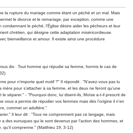
amne la rupture du mariage comme étant un péché et un mal. Mais
e permet le divorce et le remariage, par exception, comme une
n condamnant le péché, l'Église désire aider les pécheurs et leur
ent chrétien, qui désigne cette adaptation miséricordieuse.
vec bienveillance et amour. Il existe ainsi une procédure
je vous dis : Tout homme qui répudie sa femme, hormis le cas de
32)
mme pour n’importe quel motif ?" Il répondit : "N’avez-vous pas lu
t sa mère pour s’attacher à sa femme, et les deux ne feront qu’une
e séparer." - "Pourquoi donc, lui disent-ils, Moïse a-t-il prescrit de
ïse vous a permis de répudier vos femmes mais dès l’origine il n’en
tre, commet un adultère."
arier." Il leur dit : "Tous ne comprennent pas ce langage, mais
l y a des eunuques qui le sont devenus par l’action des hommes, et
 qu’il comprenne." (Matthieu 19, 3-12)