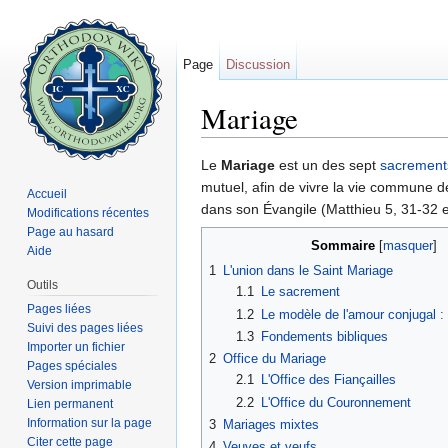
Page
Discussion
Mariage
Aller à :
navigation
,
rechercher
Le
Mariage
est un des sept
sacrement
mutuel, afin de vivre la vie commune de
Accueil
dans son Évangile (Matthieu 5, 31-32 e
Modifications récentes
Page au hasard
Sommaire
[
masquer
]
Aide
1
L'union dans le Saint Mariage
Outils
1.1
Le sacrement
Pages liées
1.2
Le modèle de l'amour conjugal : C
Suivi des pages liées
1.3
Fondements bibliques
Importer un fichier
2
Office du Mariage
Pages spéciales
2.1
L'Office des Fiançailles
Version imprimable
2.2
L'Office du Couronnement
Lien permanent
Information sur la page
3
Mariages mixtes
Citer cette page
4
Veuves et veufs