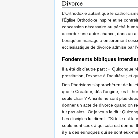
Divorce
L'Orthodoxie autant que le catholicis
l'Église Orthodoxe inspire et ne contr
concession nécessaire au péché humain. 
accorder une autre chance, dans un act
Lorsqu'un mariage a entièrement cessé d
ecclésiastique de divorce admise par 
Fondements bibliques interdisa
Il a été dit d’autre part : « Quiconque
prostitution, l’expose à l’adultère ; e
Des Pharisiens s’approchèrent de lui et 
que le Créateur, dès l’origine, les fit
seule chair ? Ainsi ils ne sont plus deu
donner un acte de divorce quand on répu
fut pas ainsi. Or je vous le dit : Qui
Les disciples lui dirent : "Si telle est
seulement ceux à qui cela est donné. Il
il y a des eunuques qui se sont eux-m