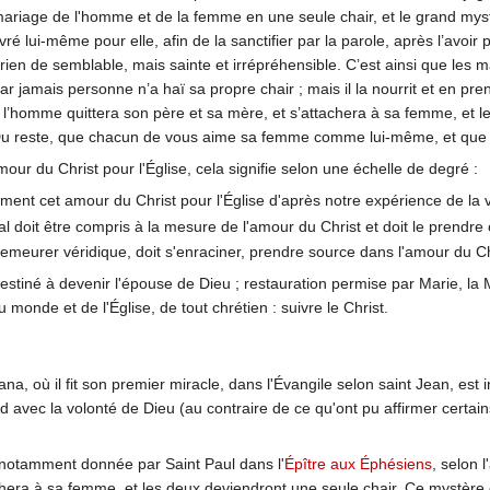
ariage de l'homme et de la femme en une seule chair, et le grand myst
vré lui-même pour elle, afin de la sanctifier par la parole, après l’avoir 
ni rien de semblable, mais sainte et irrépréhensible. C’est ainsi que l
 jamais personne n’a haï sa propre chair ; mais il la nourrit et en pre
’homme quittera son père et sa mère, et s’attachera à sa femme, et le
se. Du reste, que chacun de vous aime sa femme comme lui-même, et que
our du Christ pour l'Église, cela signifie selon une échelle de degré :
ment cet amour du Christ pour l'Église d'après notre expérience de la 
al doit être compris à la mesure de l'amour du Christ et doit le prend
, demeurer véridique, doit s'enraciner, prendre source dans l'amour du Ch
destiné à devenir l'épouse de Dieu ; restauration permise par Marie, l
u monde et de l'Église, de tout chrétien : suivre le Christ.
, où il fit son premier miracle, dans l'Évangile selon saint Jean, est 
avec la volonté de Dieu (au contraire de ce qu'ont pu affirmer certains
 notamment donnée par Saint Paul dans l'
Épître aux Éphésiens
, selon 
hera à sa femme, et les deux deviendront une seule chair. Ce mystère est