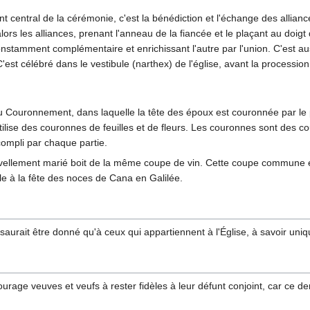
ment central de la cérémonie, c'est la bénédiction et l'échange des alli
lors les alliances, prenant l'anneau de la fiancée et le plaçant au doigt
tamment complémentaire et enrichissant l'autre par l'union. C'est auss
est célébré dans le vestibule (narthex) de l'église, avant la procession 
 Couronnement, dans laquelle la tête des époux est couronnée par le pr
utilise des couronnes de feuilles et de fleurs. Les couronnes sont des 
compli par chaque partie.
ouvellement marié boit de la même coupe de vin. Cette coupe commune es
e à la fête des noces de Cana en Galilée.
aurait être donné qu'à ceux qui appartiennent à l'Église, à savoir un
rage veuves et veufs à rester fidèles à leur défunt conjoint, car ce d