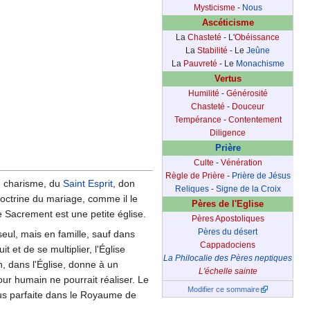
Mysticisme
-
Nous
Ascéticisme
La
Chasteté
- L'
Obéissance
La
Stabilité
- Le
Jeûne
La
Pauvreté
- Le
Monachisme
Vertus
Humilité
-
Générosité
Chasteté
-
Douceur
Tempérance
-
Contentement
Diligence
Prière
Culte
-
Vénération
Règle de Prière
-
Prière de Jésus
ou charisme, du
Saint Esprit
, don
Reliques
-
Signe de la Croix
 doctrine du mariage, comme il le
Pères de l'Eglise
e Sacrement est une petite église.
Pères Apostoliques
Pères du désert
seul, mais en famille, sauf dans
Cappadociens
et de se multiplier, l'Église
La Philocalie des Pères neptiques
 dans l'Église, donne à un
L'échelle sainte
ur humain ne pourrait réaliser. Le
Modifier ce sommaire
us parfaite dans le Royaume de