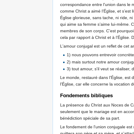
correspondance entre l'union dans le m
comme Christ a aimé l’Église, et s’est li
Église glorieuse, sans tache, ni ride, 
qui aime sa femme s’aime lui-même. Car
membres de son corps. C’est pourquoi l
cela par rapport à Christ et à l’Égli
L'amour conjugal est un reflet de cet am
1) nous pouvons entrevoir concrète
2) mais surtout notre amour conjug
3) tout amour, s'il veut se réaliser
Le monde, restauré dans l'Église, est 
l'Église, car elle concerne la vocation d
Fondements bibliques
La présence du Christ aux Noces de Cana
seulement que le mariage est en accord 
bénédiction spéciale de sa part.
Le fondement de l'union conjugale est
quittera son père et sa mère, et s’attac