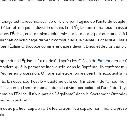
mariage est la reconnaissance officielle par l'Église de l'unité du coupl
 éternel, unique, indivisible et sans fin. L'Église ancienne reconnaissa
ns l'Église, et leur union était bénie par leur participation mutuelle à 
e vivant en concubinage de venir communier à la Sainte Eucharistie ; mais
és par l'Église Orthodoxe comme engagés devant Dieu, et devront au plus
oppé dans l'Église, il fut modelé d'après les Offices de
Baptême
et de
C
nière qu'à la personne individuelle dans le Baptême. Ils confessent le
l'église en procession. On prie sur eux et on les bénit. Ils écoutent la 
ts. En essence, il est le « baptême et la confirmation » de l'amour hu
a déification de l'amour humain dans la divine perfection et l'unité du Ro
omme en l'Église. Il n'y a pas de "légalisme" dans le Sacrement Orthod
n lien spirituel.
 deux parties, auparavant elles avaient lieu séparément, mais à prése
le.