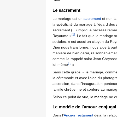
Dieu.
Le sacrement
Le mariage est un
sacrement
et non la
la spécificité du mariage à l'égard des
sacrement (...) implique nécessairement
[1]
Royaume »
. Le fait que le mariage 
sociales, « est aussi un citoyen du Roy
Dieu nous transforme, nous aide à part
manière de bien gérer, raisonnablement
comme l'a rappelé saint Jean Chrysost
[3]
lui-même
».
Sans cette grâce, « le mariage, comme t
la cérémonie et avec l'aide du photogr
ascension, dans l'inauguration pentecos
famille chrétienne et confère au maria
Selon ce point de vue, le mariage ne c
Le modèle de l'amour conjugal :
Dans l'
Ancien Testament
déjà, la relat