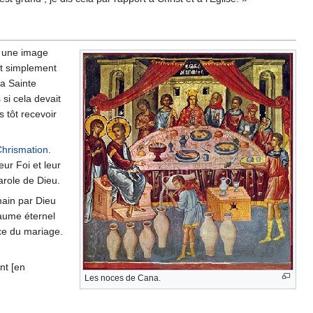
e, une image
it simplement
la Sainte
 si cela devait
 tôt recevoir
hrismation
.
ur Foi et leur
Parole de Dieu.
main par Dieu
yaume éternel
oxe du mariage.
nt [en
Les noces de Cana.