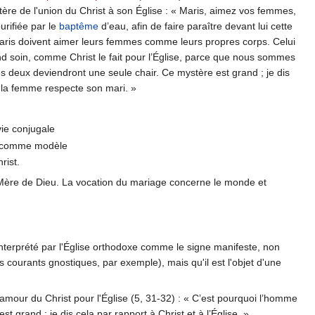
ère de l'union du Christ à son Église : « Maris, aimez vos femmes,
purifiée par le
baptême
d’eau, afin de faire paraître devant lui cette
es maris doivent aimer leurs femmes comme leurs propres corps. Celui
nd soin, comme Christ le fait pour l’Église, parce que nous sommes
s deux deviendront une seule chair. Ce mystère est grand ; je dis
 la femme respecte son mari. »
vie conjugale
re comme modèle
rist.
a Mère de Dieu. La vocation du mariage concerne le monde et
interprété par l'Église orthodoxe comme le signe manifeste, non
 courants gnostiques, par exemple), mais qu'il est l'objet d'une
l'amour du Christ pour l'Église (5, 31-32) : « C’est pourquoi l’homme
 grand ; je dis cela par rapport à Christ et à l’Église. »