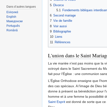
5
Divorce
Dans d’autres langues
5.1
Fondements bibliques interdisant
Ελληνικά
6
Second mariage
English
7
Vie de famille
Македонски
Português
8
Voir aussi
Română
9
Bibliographie
10
Liens
11
Références
L'union dans le Saint Mariag
La vie mariée n'est pas moins que la v
octroyé dans le Saint Sacrement du M
fait pour l'Église : une communion sans
L'Église Orthodoxe enseigne que l'homme
des cas spéciaux. A l'image de Dieu bén
donne à présent sa bénédiction pour l
homme et à une femme la possibilité de
Saint Esprit
est donné de sorte que ce 