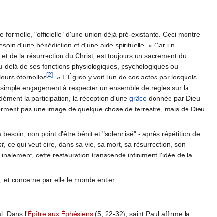
formelle, "officielle" d'une union déjà pré-existante. Ceci montre
esoin d'une bénédiction et d'une aide spirituelle. « Car un
 et de la résurrection du Christ, est toujours un sacrement du
 au-delà de ses fonctions physiologiques, psychologiques ou
[2]
leurs éternelles
. » L'Église y voit l'un de ces actes par lesquels
 le simple engagement à respecter un ensemble de règles sur la
ément la participation, la réception d'une
grâce
donnée par Dieu,
forment pas une image de quelque chose de terrestre, mais de Dieu
besoin, non point d'être bénit et "solennisé" - après répétition de
st
, ce qui veut dire, dans sa vie, sa mort, sa résurrection, son
nalement, cette restauration transcende infiniment l'idée de la
 et concerne par elle le monde entier.
l. Dans l'
Épître aux Éphésiens
(5, 22-32), saint Paul affirme la