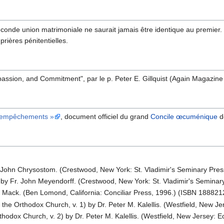
onde union matrimoniale ne saurait jamais être identique au premier. 
rières pénitentielles.
assion, and Commitment", par le p. Peter E. Gillquist (Again Magazine
s empêchements »
, document officiel du grand
Concile œcuménique
d
 John Chrysostom. (Crestwood, New York: St. Vladimir's Seminary Pr
by Fr. John Meyendorff. (Crestwood, New York: St. Vladimir's Semina
 Mack. (Ben Lomond, California: Conciliar Press, 1996.) (ISBN 18882
 the Orthodox Church, v. 1) by Dr. Peter M. Kalellis. (Westfield, New J
thodox Church, v. 2) by Dr. Peter M. Kalellis. (Westfield, New Jersey: 