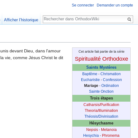
Se connecter
Demander un compte
Rechercher
e
Afficher l’historique
unis devant Dieu, dans l'amour
Cet article fait partie de la série
 la vie, comme Jésus Christ le dit
Spiritualité Orthodoxe
Saints Mystères
Baptême
-
Chrismation
Eucharistie
-
Confession
Mariage
-
Ordination
Sainte Onction
Trois étapes
Catharsis/Purification
Theoria/Illumination
Théosis/Divinisation
Hésychasme
Nepsis
-
Metanoia
Hesychia
-
Phronema