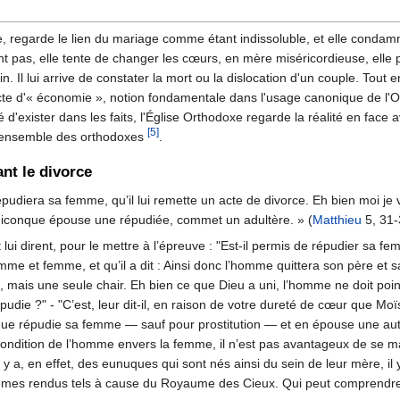
me, regarde le lien du mariage comme étant indissoluble, et elle cond
aint pas, elle tente de changer les cœurs, en mère miséricordieuse, ell
Il lui arrive de constater la mort ou la dislocation d'un couple. Tout e
e d'« économie », notion fondamentale dans l'usage canonique de l'Ori
'exister dans les faits, l'Église Orthodoxe regarde la réalité en face a
[5]
l'ensemble des orthodoxes
.
nt le divorce
 répudiera sa femme, qu’il lui remette un acte de divorce. Eh bien moi 
t quiconque épouse une répudiée, commet un adultère. » (
Matthieu
5, 31-
lui dirent, pour le mettre à l’épreuve : "Est-il permis de répudier sa fe
 homme et femme, et qu’il a dit : Ainsi donc l’homme quittera son père e
x, mais une seule chair. Eh bien ce que Dieu a uni, l’homme ne doit point l
die ?" - "C’est, leur dit-il, en raison de votre dureté de cœur que Mo
conque répudie sa femme — sauf pour prostitution — et en épouse une au
 la condition de l’homme envers la femme, il n’est pas avantageux de se m
 y a, en effet, des eunuques qui sont nés ainsi du sein de leur mère, i
êmes rendus tels à cause du Royaume des Cieux. Qui peut comprendre,