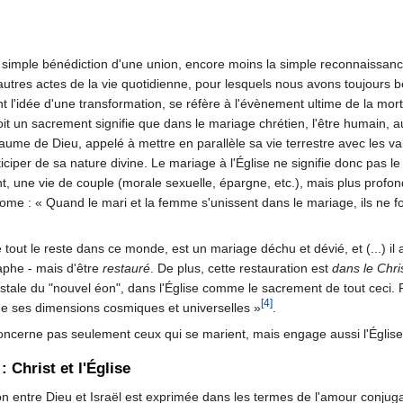
 simple bénédiction d'une union, encore moins la simple reconnaissance 
 autres actes de la vie quotidienne, pour lesquels nous avons toujours b
 l'idée d'une transformation, se réfère à l'évènement ultime de la mort
soit un sacrement signifie que dans le mariage chrétien, l'être humain,
aume de Dieu, appelé à mettre en parallèle sa vie terrestre avec les va
iciper de sa nature divine. Le mariage à l'Église ne signifie donc pas
, une vie de couple (morale sexuelle, épargne, etc.), mais plus profond
ome : « Quand le mari et la femme s'unissent dans le mariage, ils ne 
out le reste dans ce monde, est un mariage déchu et dévié, et (...) il a 
aphe - mais d'être
restauré
. De plus, cette restauration est
dans le Chri
tale du "nouvel éon", dans l'Église comme le sacrement de tout ceci. Fi
[4]
ge ses dimensions cosmiques et universelles »
.
oncerne pas seulement ceux qui se marient, mais engage aussi l'Église,
 Christ et l'Église
ion entre Dieu et Israël est exprimée dans les termes de l'amour conjuga