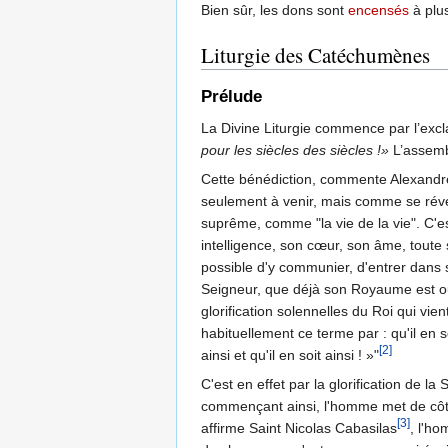
Bien sûr, les dons sont
encensés
à plus
Liturgie des Catéchumènes
Prélude
La Divine Liturgie commence par l’excla
pour les siècles des siècles !»
L’assemb
Cette bénédiction, commente Alexandre
seulement à venir, mais comme se révél
suprême, comme "la vie de la vie". C'e
intelligence, son cœur, son âme, toute s
possible d'y communier, d'entrer dans sa
Seigneur, que déjà son Royaume est ouv
glorification solennelles du Roi qui vien
habituellement ce terme par : qu'il en s
[2]
ainsi et qu'il en soit ainsi ! »"
C'est en effet par la glorification de 
commençant ainsi, l'homme met de côté 
[3]
affirme Saint Nicolas Cabasilas
, l'h