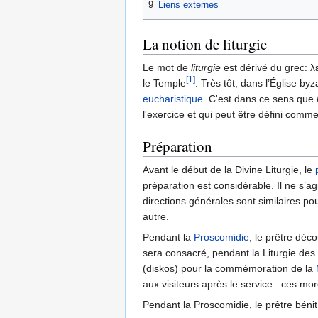
9
Liens externes
La notion de liturgie
Le mot de
liturgie
est dérivé du grec:
λ
[1]
le Temple
. Très tôt, dans l’Église by
eucharistique
. C'est dans ce sens que
l'exercice et qui peut être défini comm
Préparation
Avant le début de la Divine Liturgie, le
préparation est considérable. Il ne s’ag
directions générales sont similaires po
autre.
Pendant la
Proscomidie
, le prêtre déc
sera consacré, pendant la Liturgie des
(diskos) pour la commémoration de la
aux visiteurs après le service : ces mo
Pendant la Proscomidie, le prêtre bénit 