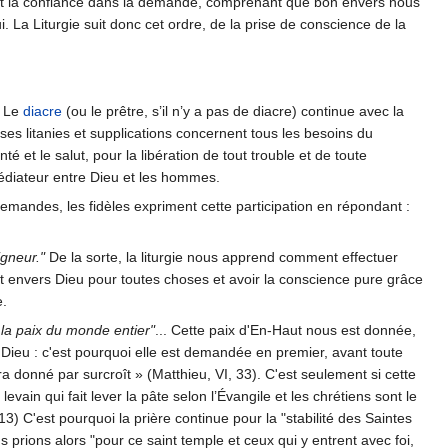
ient la confiance dans la demande, comprenant que bon envers nous
 La Liturgie suit donc cet ordre, de la prise de conscience de la
. Le
diacre
(ou le prêtre, s’il n’y a pas de diacre) continue avec la
ses litanies et supplications concernent tous les besoins du
té et le salut, pour la libération de tout trouble et de toute
e médiateur entre Dieu et les hommes.
 demandes, les fidèles expriment cette participation en répondant :
igneur."
De la sorte, la liturgie nous apprend comment effectuer
nt envers Dieu pour toutes choses et avoir la conscience pure grâce
e.
 la paix du monde entier"
... Cette paix d'En-Haut nous est donnée,
 Dieu : c'est pourquoi elle est demandée en premier, avant toute
donné par surcroît » (Matthieu, VI, 33). C'est seulement si cette
n qui fait lever la pâte selon l’Évangile et les chrétiens sont le
, 13) C'est pourquoi la prière continue pour la "stabilité des Saintes
s prions alors "pour ce saint temple et ceux qui y entrent avec foi,