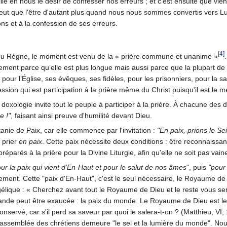
le en nous le désir de confesser nos erreurs ; et c'est ensuite que v
eut que l'être d'autant plus quand nous nous sommes convertis vers Lui.
ns et à la confession de ses erreurs.
[4]
on du Règne, le moment est venu de la « prière commune et unanime »
ement parce qu’elle est plus longue mais aussi parce que la plupart de 
 pour l’Église, ses évêques, ses fidèles, pour les prisonniers, pour la san
rcession qui est participation à la prière même du Christ puisqu'il est l
a doxologie invite tout le peuple à participer à la prière. À chacune des
e !"
, faisant ainsi preuve d'humilité devant Dieu.
anie de Paix, car elle commence par l'invitation :
"En paix, prions le Se
 prier
en paix
. Cette paix nécessite deux conditions : être reconnaissa
préparés à la prière pour la Divine Liturgie, afin qu'elle ne soit pas vain
ur la paix qui vient d'En-Haut et pour le salut de nos âmes
", puis
"pour
vement. Cette "paix d'En-Haut", c'est le seul nécessaire, le Royaume de
ique : « Cherchez avant tout le Royaume de Dieu et le reste vous sera 
e peut être exaucée : la paix du monde. Le Royaume de Dieu est le levai
t conservé, car s'il perd sa saveur par quoi le salera-t-on ? (Matthieu, VI
e l'assemblée des chrétiens demeure "le sel et la lumière du monde". Nou