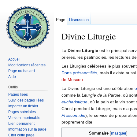
Page
Discussion
Divine Liturgie
Aller à :
navigation
,
rechercher
La
Divine Liturgie
est le principal serv
prières, les psalmodies, les lectures de
Accueil
Modifications récentes
Les Liturgies célébrées le plus souvent
Page au hasard
Dons présanctifiés
, mais il existe auss
Aide
de Moscou
.
Outils
La Divine Liturgie est une célébration
e
Pages liées
comme la
Liturgie de la Parole
, où son
Suivi des pages liées
eucharistique
, où le pain et le vin son
Importer un fichier
Christ pendant la Liturgie, mais n’a pa
Pages spéciales
Proscomidie
), le service de préparati
Version imprimable
proprement dite.
Lien permanent
Information sur la page
Sommaire
[
masquer
]
Citer cette page