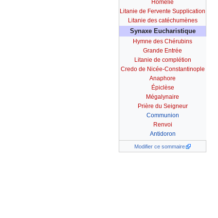
Homélie
Litanie de Fervente Supplication
Litanie des catéchumènes
Synaxe Eucharistique
Hymne des Chérubins
Grande Entrée
Litanie de complétion
Credo de Nicée-Constantinople
Anaphore
Épiclèse
Mégalynaire
Prière du Seigneur
Communion
Renvoi
Antidoron
Modifier ce sommaire