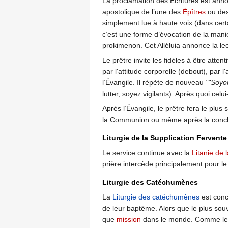
La proclamation des Écritures est ann
apostolique de l’une des
Épîtres
ou de
simplement lue à haute voix (dans certa
c’est une forme d’évocation de la mani
prokimenon. Cet Alléluia annonce la lec
Le prêtre invite les fidèles à être attenti
par l'attitude corporelle (debout), par l
l’Évangile. Il répète de nouveau
""Soyon
lutter, soyez vigilants). Après quoi celu
Après l’Évangile, le prêtre fera le plu
la Communion ou même après la conclus
Liturgie de la Supplication Fervente
Le service continue avec la
Litanie de 
prière intercède principalement pour le c
Liturgie des Catéchumènes
La
Liturgie des catéchumènes
est conc
de leur baptême. Alors que le plus souv
que
mission
dans le monde. Comme le di