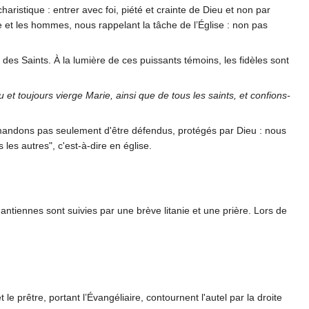
charistique : entrer avec foi, piété et crainte de Dieu et non par
e et les hommes, nous rappelant la tâche de l’Église : non pas
des Saints. À la lumière de ces puissants témoins, les fidèles sont
t toujours vierge Marie, ainsi que de tous les saints, et confions-
 demandons pas seulement d'être défendus, protégés par Dieu : nous
s autres", c'est-à-dire en église.
antiennes sont suivies par une brève litanie et une prière. Lors de
et le prêtre, portant l’Évangéliaire, contournent l'autel par la droite