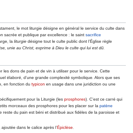
tament, le mot liturgie désigne en général le service du culte dans
tion sacrée et publique par excellence : le saint
sacrifice
arge, la
liturgie
désigne tout le culte public dont l’Église règle
e, unie au Christ, exprime à Dieu le culte qui lui est dû.
les dons de pain et de vin à utiliser pour le service. Cette
n rituel élaboré, d’une grande complexité symbolique. Alors que ses
e, en fonction du
typicon
en usage dans une juridiction ou une
spécifiquement pour la Liturgie (les
prosphores
). C’est ce carré qui
petits morceaux des prosphores pour les placer sur la
patène
e reste du pain est béni et distribué aux fidèles de la paroisse et
.
 ajoutée dans le calice après l’
Épiclèse
.