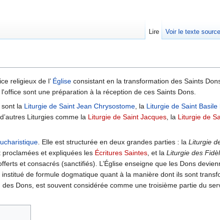
Lire
Voir le texte sourc
ice religieux de l’
Église
consistant en la transformation des Saints Dons
 l'office sont une préparation à la réception de ces Saints Dons.
 sont la
Liturgie de Saint Jean Chrysostome
, la
Liturgie de Saint Basile
i d’autres Liturgies comme la
Liturgie de Saint Jacques
, la
Liturgie de S
ucharistique
. Elle est structurée en deux grandes parties : la
Liturgie 
t proclamées et expliquées les
Écritures Saintes
, et la
Liturgie des Fidè
t offerts et consacrés (sanctifiés). L’Église enseigne que les Dons devien
s institué de formule dogmatique quant à la manière dont ils sont trans
on des Dons, est souvent considérée comme une troisième partie du serv