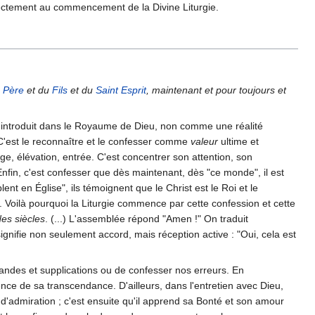
rectement au commencement de la Divine Liturgie.
u
Père
et du
Fils
et du
Saint Esprit
, maintenant et pour toujours et
 introduit dans le Royaume de Dieu, non comme une réalité
 C'est le reconnaître et le confesser comme
valeur
ultime et
, élévation, entrée. C'est concentrer son attention, son
 Enfin, c'est confesser que dès maintenant, dès "ce monde", il est
nt en Église", ils témoignent que le Christ est le Roi et le
 Voilà pourquoi la Liturgie commence par cette confession et cette
des siècles
. (...) L'assemblée répond "Amen !" On traduit
signifie non seulement accord, mais réception active : "Oui, cela est
emandes et supplications ou de confesser nos erreurs. En
ce de sa transcendance. D'ailleurs, dans l'entretien avec Dieu,
d'admiration ; c'est ensuite qu'il apprend sa Bonté et son amour