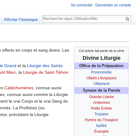
Se connecter
Demander un compte
Rechercher
e
Afficher l’historique
 offerts en corps et sang divins. Les
Cet article fait partie de la série
Divine Liturgie
 le Grand
et la
Liturgie des Saints
Office de la Préparation
aint Marc
, la
Liturgie de Saint Tikhon
Proscomidie
Objets Liturgiques
Vêtement
des
Catéchumènes
, connue aussi
Synaxe de la Parole
les
, connue aussi comme la
Liturgie
Grande Litanie
nent le vrai Corps et le vrai Sang du
Antiennes
formés. La
Prothésis
(ou
Petite Entrée
ice, précédant la Liturgie
Tropaire
Hymne du Trisagion
Apôtre
Évangile