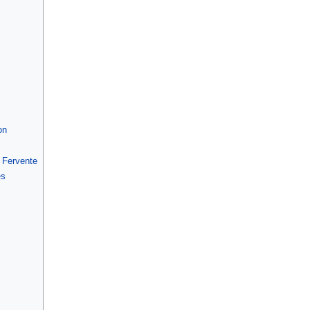
on
n Fervente
es