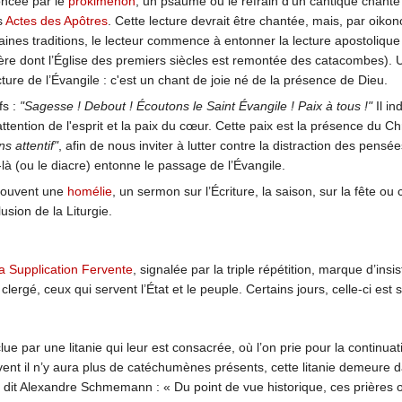
oncée par le
prokimenon
, un psaume ou le refrain d’un cantique chanté
s
Actes des Apôtres
. Cette lecture devrait être chantée, mais, par oikon
ines traditions, le lecteur commence à entonner la lecture apostolique 
ère dont l’Église des premiers siècles est remontée des catacombes). U
ture de l’Évangile : c'est un chant de joie né de la présence de Dieu.
fs :
"Sagesse ! Debout ! Écoutons le Saint Évangile ! Paix à tous !"
Il in
'attention de l'esprit et la paix du cœur. Cette paix est la présence du Chr
s attentif"
, afin de nous inviter à lutter contre la distraction des pens
i-là (ou le diacre) entonne le passage de l’Évangile.
s souvent une
homélie
, un sermon sur l’Écriture, la saison, sur la fête 
ion de la Liturgie.
la Supplication Fervente
, signalée par la triple répétition, marque d’ins
lergé, ceux qui servent l’État et le peuple. Certains jours, celle-ci est s
lue par une litanie qui leur est consacrée, où l’on prie pour la continu
ent il n’y aura plus de catéchumènes présents, cette litanie demeure dan
t Alexandre Schmemann : « Du point de vue historique, ces prières ont 