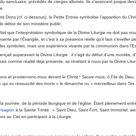
du sanctuaire, précédés de cierges allumés. Ils s'avancent jusque devant
ée.
Dons (cf. ci-dessous), la Petite Entrée symbolise l'apparition du Chris
t le début de son ministère public.
 fait que l'interprétation symbolique de la Divine Liturgie ne doit pas n
sente par l’Évangile, et c'est à sa présence réelle qu'il faut s'éveiller 
 les symboles, mais une expérience vivante par la communion dans l'Esp
nçait auparavant la Divine Liturgie : il s'agit du début d'une montée, 
s comme réalité déjà présente, se révélant à nous par la Divine Liturgi
s et prosternons-nous devant le Christ ! Sauve-nous, ô Fils de Dieu, no
 « qui es ressuscité des morts » le dimanche ou « merveilleux dans Tes s
la journée, de la période liturgique et de l’église. Étant pleinement entr
risagion
à la Sainte Trinité : « Saint Dieu, Saint Fort, Saint Immortel, aie
s au Ciel en participant à la Liturgie.