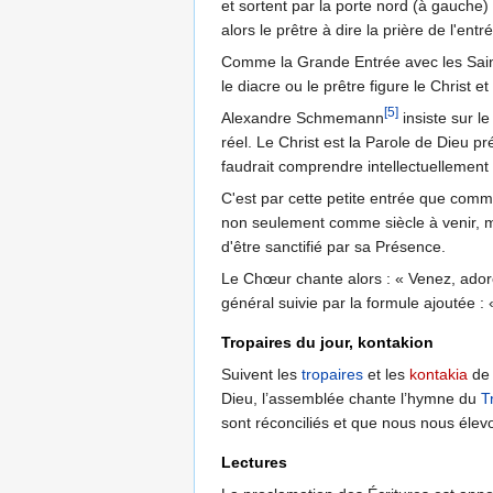
et sortent par la porte nord (à gauche) 
alors le prêtre à dire la prière de l'entr
Comme la Grande Entrée avec les Saints 
le diacre ou le prêtre figure le Christ e
[5]
Alexandre Schmemann
insiste sur le
réel. Le Christ est la Parole de Dieu pré
faudrait comprendre intellectuellement
C'est par cette petite entrée que comme
non seulement comme siècle à venir, mai
d'être sanctifié par sa Présence.
Le Chœur chante alors : « Venez, adoron
général suivie par la formule ajoutée :
Tropaires du jour, kontakion
Suivent les
tropaires
et les
kontakia
de 
Dieu, l’assemblée chante l’hymne du
T
sont réconciliés et que nous nous élevon
Lectures