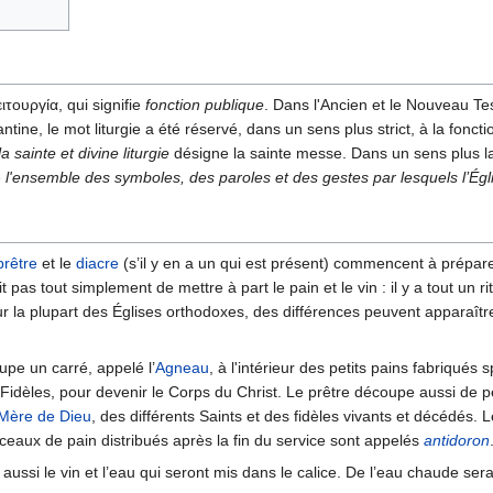
ειτουργία
, qui signifie
fonction publique
. Dans l'Ancien et le Nouveau Tes
zantine, le mot liturgie a été réservé, dans un sens plus strict, à la fonc
la sainte et divine liturgie
désigne la sainte messe. Dans un sens plus l
e
l'ensemble des symboles, des paroles et des gestes par lesquels l’Églis
prêtre
et le
diacre
(s’il y en a un qui est présent) commencent à préparer 
it pas tout simplement de mettre à part le pain et le vin : il y a tout u
ur la plupart des Églises orthodoxes, des différences peuvent apparaîtr
oupe un carré, appelé l’
Agneau
, à l'intérieur des petits pains fabriqués 
 Fidèles, pour devenir le Corps du Christ. Le prêtre découpe aussi de 
Mère de Dieu
, des différents Saints et des fidèles vivants et décédés. L
rceaux de pain distribués après la fin du service sont appelés
antidoron
aussi le vin et l’eau qui seront mis dans le calice. De l’eau chaude sera