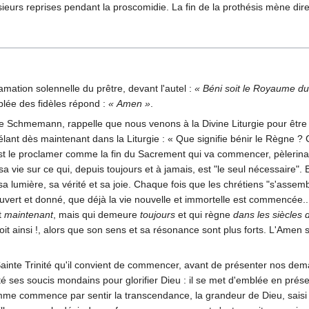
ieurs reprises pendant la proscomidie. La fin de la prothésis mène di
mation solennelle du prêtre, devant l'autel :
« Béni soit le Royaume d
lée des fidèles répond :
« Amen »
.
 Schmemann, rappelle que nous venons à la Divine Liturgie pour être
ant dès maintenant dans la Liturgie : « Que signifie bénir le Règne ?
st le proclamer comme la fin du Sacrement qui va commencer, pèlerinage
a vie sur ce qui, depuis toujours et à jamais, est "le seul nécessaire".
 lumière, sa vérité et sa joie. Chaque fois que les chrétiens "s'assemble
ert et donné, que déjà la vie nouvelle et immortelle est commencée...
t
maintenant
, mais qui demeure
toujours
et qui règne
dans les siècles 
oit ainsi !, alors que son sens et sa résonance sont plus forts. L'Amen 
la Sainte Trinité qu'il convient de commencer, avant de présenter nos d
ses soucis mondains pour glorifier Dieu : il se met d'emblée en présen
omme commence par sentir la transcendance, la grandeur de Dieu, saisi 