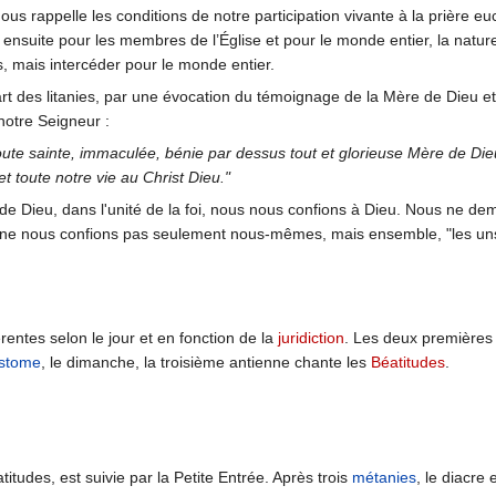
nous rappelle les conditions de notre participation vivante à la prière eu
 ensuite pour les membres de l’Église et pour le monde entier, la natur
s, mais intercéder pour le monde entier.
rt des litanies, par une évocation du témoignage de la Mère de Dieu et 
otre Seigneur :
te sainte, immaculée, bénie par dessus tout et glorieuse Mère de Dieu e
 toute notre vie au Christ Dieu."
re de Dieu, dans l'unité de la foi, nous nous confions à Dieu. Nous ne
ne nous confions pas seulement nous-mêmes, mais ensemble, "les uns le
férentes selon le jour et en fonction de la
juridiction
. Les deux premières 
stome
, le dimanche, la troisième antienne chante les
Béatitudes
.
itudes, est suivie par la Petite Entrée. Après trois
métanies
, le diacre 