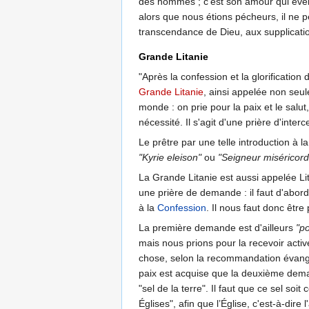
des hommes ; c'est son amour qui éveil
alors que nous étions pécheurs, il ne p
transcendance de Dieu, aux supplicatio
Grande Litanie
"Après la confession et la glorificati
Grande Litanie
, ainsi appelée non seul
monde : on prie pour la paix et le salut,
nécessité. Il s'agit d'une prière d'inte
Le prêtre par une telle introduction à l
"Kyrie eleison"
ou
"Seigneur miséricord
La Grande Litanie est aussi appelée Lit
une prière de demande : il faut d'abord
à la
Confession
. Il nous faut donc être 
La première demande est d'ailleurs
"po
mais nous prions pour la recevoir acti
chose, selon la recommandation évangél
paix est acquise que la deuxième demand
"sel de la terre". Il faut que ce sel soi
Églises", afin que l’Église, c'est-à-dir