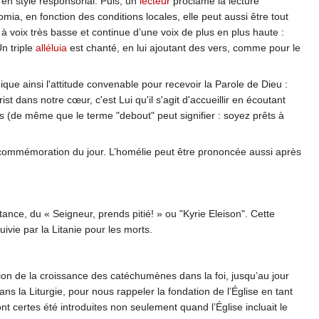
 en style responsorial. Puis, un
lecteur
proclame la lecture
omia, en fonction des conditions locales, elle peut aussi être tout
à voix très basse et continue d’une voix de plus en plus haute :
n triple
alléluia
est chanté, en lui ajoutant des vers, comme pour le
dique ainsi l'attitude convenable pour recevoir la Parole de Dieu :
ist dans notre cœur, c'est Lui qu'il s'agit d'accueillir en écoutant
ées (de même que le terme "debout" peut signifier : soyez prêts à
ou commémoration du jour. L’homélie peut être prononcée aussi après
istance, du « Seigneur, prends pitié! » ou "Kyrie Eleison". Cette
uivie par la Litanie pour les morts.
ation de la croissance des catéchumènes dans la foi, jusqu’au jour
s la Liturgie, pour nous rappeler la fondation de l’Église en tant
certes été introduites non seulement quand l’Église incluait le