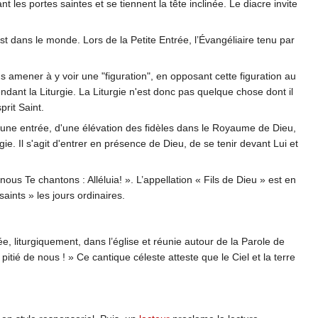
 les portes saintes et se tiennent la tête inclinée. Le diacre invite
t dans le monde. Lors de la Petite Entrée, l’Évangéliaire tenu par
ous amener à y voir une "figuration", en opposant cette figuration au
pendant la Liturgie. La Liturgie n'est donc pas quelque chose dont il
rit Saint.
d'une entrée, d'une élévation des fidèles dans le Royaume de Dieu,
e. Il s'agit d'entrer en présence de Dieu, de se tenir devant Lui et
us Te chantons : Alléluia! ». L’appellation « Fils de Dieu » est en
aints » les jours ordinaires.
ée, liturgiquement, dans l’église et réunie autour de la Parole de
 pitié de nous ! » Ce cantique céleste atteste que le Ciel et la terre