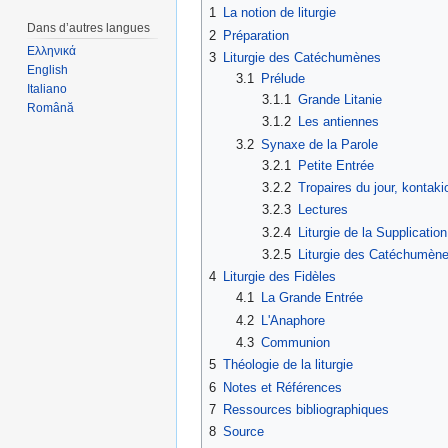
1
La notion de liturgie
Dans d’autres langues
2
Préparation
Ελληνικά
3
Liturgie des Catéchumènes
English
3.1
Prélude
Italiano
3.1.1
Grande Litanie
Română
3.1.2
Les antiennes
3.2
Synaxe de la Parole
3.2.1
Petite Entrée
3.2.2
Tropaires du jour, kontaki
3.2.3
Lectures
3.2.4
Liturgie de la Supplicatio
3.2.5
Liturgie des Catéchumèn
4
Liturgie des Fidèles
4.1
La Grande Entrée
4.2
L'Anaphore
4.3
Communion
5
Théologie de la liturgie
6
Notes et Références
7
Ressources bibliographiques
8
Source