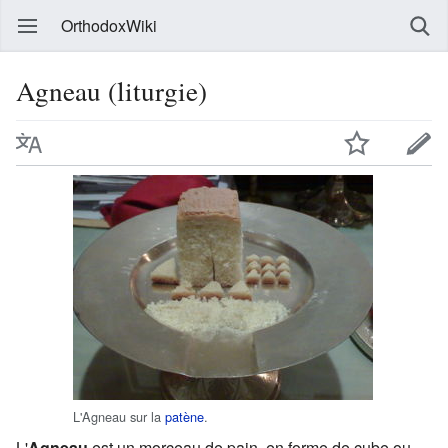
OrthodoxWiki
Agneau (liturgie)
L'Agneau sur la
patène
.
L'
Agneau
est un morceau de pain, en forme de cube ou