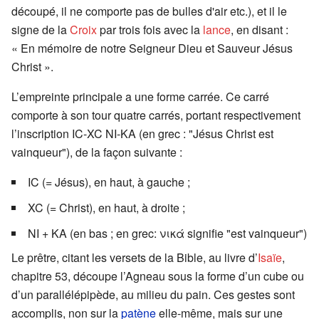
découpé, il ne comporte pas de bulles d'air etc.), et il le
signe de la
Croix
par trois fois avec la
lance
, en disant :
« En mémoire de notre Seigneur Dieu et Sauveur Jésus
Christ ».
L’empreinte principale a une forme carrée. Ce carré
comporte à son tour quatre carrés, portant respectivement
l’inscription IC-XC NI-KA (en grec : "Jésus Christ est
vainqueur"), de la façon suivante :
IC (= Jésus), en haut, à gauche ;
XC (= Christ), en haut, à droite ;
NI + KA (en bas ; en grec:
νικά
signifie "est vainqueur")
Le prêtre, citant les versets de la Bible, au livre d’
Isaïe
,
chapitre 53, découpe l’Agneau sous la forme d’un cube ou
d’un parallélépipède, au milieu du pain. Ces gestes sont
accomplis, non sur la
patène
elle-même, mais sur une