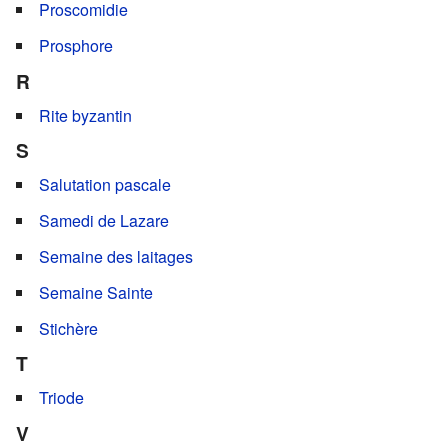
Proscomidie
Prosphore
R
Rite byzantin
S
Salutation pascale
Samedi de Lazare
Semaine des laitages
Semaine Sainte
Stichère
T
Triode
V