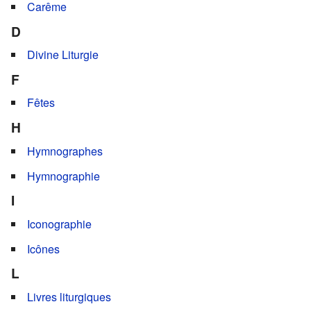
Carême
D
Divine Liturgie
F
Fêtes
H
Hymnographes
Hymnographie
I
Iconographie
Icônes
L
Livres liturgiques