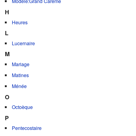
Modèle:Grand Carême
H
Heures
L
Lucernaire
M
Mariage
Matines
Ménée
O
Octoèque
P
Pentecostaire