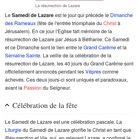
La résurrection de Lazare
Le
Samedi de Lazare
est le jour qui précède le
Dimanche
des Rameaux
(fête de l'entrée triomphale du
Christ
à
Jérusalem). En ce jour l'Eglise fait mémoire de la
résurrection de Lazare par Jésus à Béthanie. Ce Samedi
et ce Dimanche sont le lien entre le
Grand Carême
et la
Semaine Sainte
. La veille de la célébration de la
résurrection de Lazare, les 40 jours du Grand Carême sont
officiellement annoncés pendant les
Vêpres
comme
achevés. Ces deux jours-ci sont uniques et paradoxaux,
avant la
Passion
du Seigneur.
Célébration de la fête
Le Samedi de Lazare est une célébration pascale. La
Liturgie
du Samedi de Lazare glorifie le Christ en tant que
Résurrection et Vie
, qui, en relevant Lazare, a confirmé la