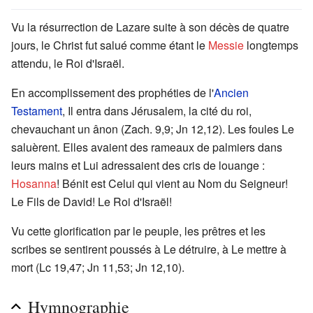
Vu la résurrection de Lazare suite à son décès de quatre
jours, le Christ fut salué comme étant le
Messie
longtemps
attendu, le Roi d'Israël.
En accomplissement des prophéties de l'
Ancien
Testament
, Il entra dans Jérusalem, la cité du roi,
chevauchant un ânon (Zach. 9,9; Jn 12,12). Les foules Le
saluèrent. Elles avaient des rameaux de palmiers dans
leurs mains et Lui adressaient des cris de louange :
Hosanna
! Bénit est Celui qui vient au Nom du Seigneur!
Le Fils de David! Le Roi d'Israël!
Vu cette glorification par le peuple, les prêtres et les
scribes se sentirent poussés à Le détruire, à Le mettre à
mort (Lc 19,47; Jn 11,53; Jn 12,10).
Hymnographie