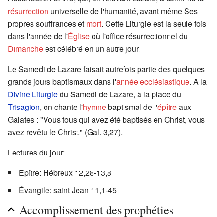
résurrection
universelle de l'humanité, avant même Ses
propres souffrances et
mort
. Cette Liturgie est la seule fois
dans l'année de l'
Église
où l'office résurrectionnel du
Dimanche
est célébré en un autre jour.
Le Samedi de Lazare faisait autrefois partie des quelques
grands jours baptismaux dans l'
année ecclésiastique
. A la
Divine Liturgie
du Samedi de Lazare, à la place du
Trisagion
, on chante l'
hymne
baptismal de l'
épître
aux
Galates : "Vous tous qui avez été baptisés en Christ, vous
avez revêtu le Christ." (Gal. 3,27).
Lectures du jour:
Epître: Hébreux 12,28-13,8
Évangile: saint Jean 11,1-45
Accomplissement des prophéties