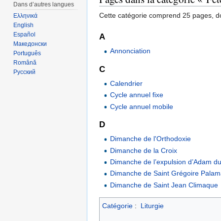
Dans d’autres langues
Cette catégorie comprend 25 pages, do
Ελληνικά
English
Español
A
Македонски
Annonciation
Português
Română
C
Русский
Calendrier
Cycle annuel fixe
Cycle annuel mobile
D
Dimanche de l'Orthodoxie
Dimanche de la Croix
Dimanche de l’expulsion d’Adam du
Dimanche de Saint Grégoire Pala
Dimanche de Saint Jean Climaque
Catégorie
:
Liturgie