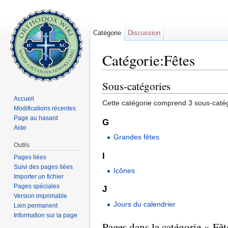
Catégorie
Discussion
Catégorie:Fêtes
Aller à :
navigation
,
rechercher
Sous-catégories
Accueil
Cette catégorie comprend 3 sous-catégo
Modifications récentes
Page au hasard
G
Aide
Grandes fêtes
Outils
I
Pages liées
Suivi des pages liées
Icônes
Importer un fichier
Pages spéciales
J
Version imprimable
Jours du calendrier
Lien permanent
Information sur la page
Pages dans la catégorie « Fêt