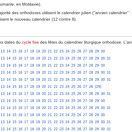
Roumanie, en Moldavie).
ité des orthodoxes utilisent le calendrier julien ("ancien calendrier" :
isent le nouveau calendrier (12 contre 8).
des dates du
cycle fixe
des fêtes du calendrier liturgique orthodoxe. L'
13
14
15
16
17
18
19
20
21
22
23
24
25
26
27
28
29
30
13
14
15
16
17
18
19
20
21
22
23
24
25
26
27
28
29
30
31
13
14
15
16
17
18
19
20
21
22
23
24
25
26
27
28
29
30
13
14
15
16
17
18
19
20
21
22
23
24
25
26
27
28
29
30
31
13
14
15
16
17
18
19
20
21
22
23
24
25
26
27
28
29
30
31
13
14
15
16
17
18
19
20
21
22
23
24
25
26
27
28
(29)
13
14
15
16
17
18
19
20
21
22
23
24
25
26
27
28
29
30
31
13
14
15
16
17
18
19
20
21
22
23
24
25
26
27
28
29
30
13
14
15
16
17
18
19
20
21
22
23
24
25
26
27
28
29
30
31
13
14
15
16
17
18
19
20
21
22
23
24
25
26
27
28
29
30
13
14
15
16
17
18
19
20
21
22
23
24
25
26
27
28
29
30
31
13
14
15
16
17
18
19
20
21
22
23
24
25
26
27
28
29
30
31