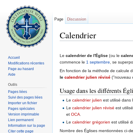
Page
Discussion
Calendrier
Aller à :
navigation
,
rechercher
Le
calendrier de l'Église
(ou le
calend
Accueil
commence le
1 septembre
, se superp
Modifications récentes
Page au hasard
En fonction de la méthode de calcule d
Aide
le
calendrier julien révisé
("nouveau c
Outils
Usage dans les différents Égli
Pages liées
Suivi des pages liées
Le
calendrier julien
est utilisé dans 
Importer un fichier
Le
calendrier julien révisé
est utilis
Pages spéciales
et
OCA
.
Version imprimable
Lien permanent
Le
calendrier grégorien
est utilisé 
Information sur la page
Nombre des Églises mentionnées ci-dess
Citer cette page