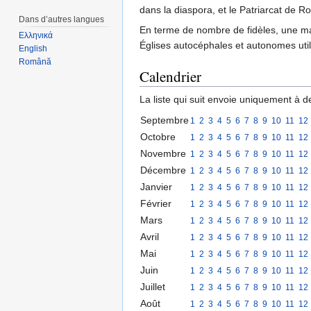
dans la diaspora, et le Patriarcat de 
Dans d’autres langues
En terme de nombre de fidèles, une major
Ελληνικά
Églises autocéphales et autonomes util
English
Română
Calendrier
La liste qui suit envoie uniquement à 
Septembre
1
2
3
4
5
6
7
8
9
10
11
12
Octobre
1
2
3
4
5
6
7
8
9
10
11
12
Novembre
1
2
3
4
5
6
7
8
9
10
11
12
Décembre
1
2
3
4
5
6
7
8
9
10
11
12
Janvier
1
2
3
4
5
6
7
8
9
10
11
12
Février
1
2
3
4
5
6
7
8
9
10
11
12
Mars
1
2
3
4
5
6
7
8
9
10
11
12
Avril
1
2
3
4
5
6
7
8
9
10
11
12
Mai
1
2
3
4
5
6
7
8
9
10
11
12
Juin
1
2
3
4
5
6
7
8
9
10
11
12
Juillet
1
2
3
4
5
6
7
8
9
10
11
12
Août
1
2
3
4
5
6
7
8
9
10
11
12