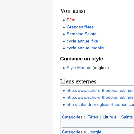
Voir aussi
Fête
Grandes fêtes
Semaine Sainte
cycle annuel fixe
cycle annuel mobile
Guidance on style
Style Manual
(anglais)
Liens externes
http://www.echo-orthodoxe.net/inde
http://www.echo-orthodoxe.net/index
http://calendrier.egliseorthodoxe.c
Catégories
:
Fêtes
Liturgie
Saints
Catégories
>
Liturgie