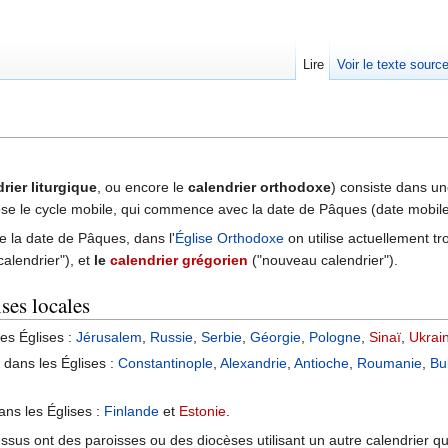
Lire
Voir le texte sourc
rier liturgique
, ou encore le
calendrier orthodoxe
) consiste dans une
ose le cycle mobile, qui commence avec la date de Pâques (date mobile
e la date de Pâques, dans l'
Église Orthodoxe
on utilise actuellement tro
alendrier"), et
le
calendrier grégorien
("nouveau calendrier").
ses locales
les Églises :
Jérusalem
,
Russie
,
Serbie
,
Géorgie
,
Pologne
,
Sinaï
,
Ukrai
é dans les Églises :
Constantinople
,
Alexandrie
,
Antioche
,
Roumanie
,
Bu
dans les Églises :
Finlande
et
Estonie
.
us ont des paroisses ou des diocèses utilisant un autre calendrier que 