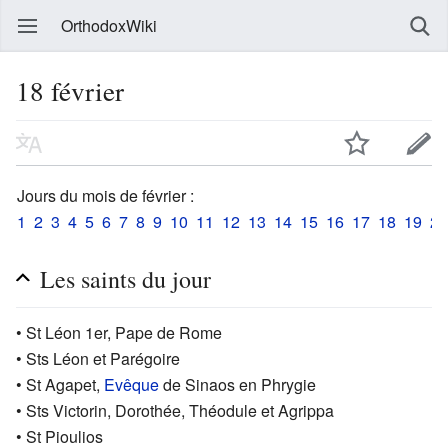
OrthodoxWiki
18 février
Jours du mois de février :
1
2
3
4
5
6
7
8
9
10
11
12
13
14
15
16
17
18
19
20
Les saints du jour
• St Léon 1er, Pape de Rome
• Sts Léon et Parégoire
• St Agapet,
Evêque
de Sinaos en Phrygie
• Sts Victorin, Dorothée, Théodule et Agrippa
• St Pioulios